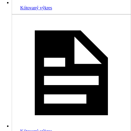
Kótovaný výkres