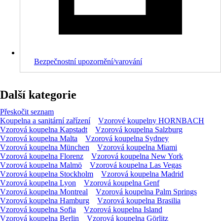
Bezpečnostní upozornění/varování
Další kategorie
Přeskočit seznam
Koupelna a sanitární zařízení
Vzorové koupelny HORNBACH
Vzorová koupelna Kapstadt
Vzorová koupelna Salzburg
Vzorová koupelna Malta
Vzorová koupelna Sydney
Vzorová koupelna München
Vzorová koupelna Miami
Vzorová koupelna Florenz
Vzorová koupelna New York
Vzorová koupelna Malmö
Vzorová koupelna Las Vegas
Vzorová koupelna Stockholm
Vzorová koupelna Madrid
Vzorová koupelna Lyon
Vzorová koupelna Genf
Vzorová koupelna Montreal
Vzorová koupelna Palm Springs
Vzorová koupelna Hamburg
Vzorová koupelna Brasilia
Vzorová koupelna Sofia
Vzorová koupelna Island
Vzorová koupelna Berlin
Vzorová koupelna Görlitz