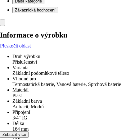
Další kategorie
Zákaznická hodnocení
Informace o výrobku
Přeskočit oblast
Druh výrobku
Příslušenství
Varianta
Základní podomítkové těleso
Vhodné pro
Termostatická baterie, Vanová baterie, Sprchová baterie
Materiál
Plast
Základní barva
Antracit, Modrá
Připojení
3/4" IG
Délka
164 mm
Šířka
Zobrazit více