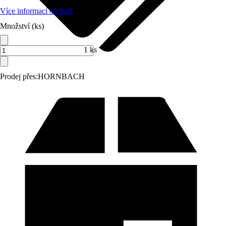
Více informací o zboží
Množství (ks)
1 ks
Prodej přes:
HORNBACH