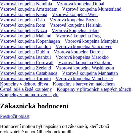
Vzorová koupelna Namibia
Vzorová koupelna Dubai
Vzorová koupelna Amsterdam
Vzorová koupelna Münsterland
Vzorová koupelna Kenia
Vzorová koupelna Wien
Vzorová koupelna Oslo
Vzorová koupelna Bozen
Vzorová koupelna Rom
Vzorová koupelna Helsinki
Vzorová koupelna Nizza
Vzorová koupelna Tokio
Vzorová koupelna Mailand
Vzorová koupelna Prag
Vzorová koupelna Kopenhagen
Vzorová koupelna Memphis
Vzorová koupelna London
Vzorová koupelna Vancouver
Vzorová koupelna Dublin
Vzorová koupelna Detroit
Vzorová koupelna Istanbul
Vzorová koupelna Marokko
Vzorová koupelna Cornwall
Vzorová koupelna Frankfurt
Vzorová koupelna Zeeland
Vzorová koupelna Washington
Vzorová koupelna Casablanca
Vzorová koupelna Manhattan
Vzorová koupelna Toronto
Vzorová koupelna Manchester
Koupelny v dekoru dřeva
Koupelny s barevným nádechem
Černé, bílé a šedé koupleny
Koupelny v přírodních a teplých tónech
Koupelny v mramorovém stylu
Zákaznická hodnocení
Přeskočit oblast
Hodnocení mohou být napsána i od zákazníků, kteří zboží
prokazatelně nepoužili nebo nekoupili.