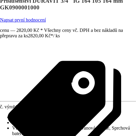
Příslušenství DURAVIT 3/4" IG 164 105 164 mm
GK0900001000
Napsat první hodnocení
cenu — 2820,00 Kč * Všechny ceny vč. DPH a bez nákladů na
přepravu za ks
2820,00 Kč
*
/
ks
č. výrobku
12104844
Druh výrobku
:
Příslušenství
Varianta
:
Základní podomítkové těleso
Vhodné pro
:
Termostatická baterie, Vanová baterie, Sprchová
baterie