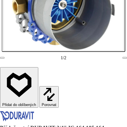
1
/
2
Porovnat