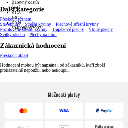
Barevný odstín
Šedá
Další kategorie
KČZ
13G8
Přeskočit seznam
EAN
Stavebniny
Střešní krytiny
Plechové střešní krytiny
5948988057997
Profilované střešní krytiny
Trapézové plechy
Vlnité plechy
Svitky plechu
Plechy na míru
Zákaznická hodnocení
Přeskočit oblast
Hodnocení mohou být napsána i od zákazníků, kteří zboží
prokazatelně nepoužili nebo nekoupili.
Možnosti platby