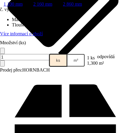
1 100 mm
2 160 mm
2 860 mm
č. výrobku
6642368
Materiál
:
Kov
Tloušťka
:
0,5 mm
Více informací o zboží
Množství (ks)
odpovídá
1 ks
ks
m²
1,300 m²
Prodej přes:
HORNBACH