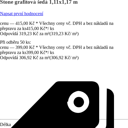
Stone grafitová šedá 1,11x1,17 m
Napsat první hodnocení
cenu — 415,00 Kč * Všechny ceny vč. DPH a bez nákladů na
přepravu za ks
415,00 Kč
*
/
ks
Odpovídá 319,23 Kč za m²
(
319,23 Kč
/
m²
)
Při odběru 50 ks:
cenu — 399,00 Kč * Všechny ceny vč. DPH a bez nákladů na
přepravu za ks
399,00 Kč
*
/
ks
Odpovídá 306,92 Kč za m²
(
306,92 Kč
/
m²
)
Délka