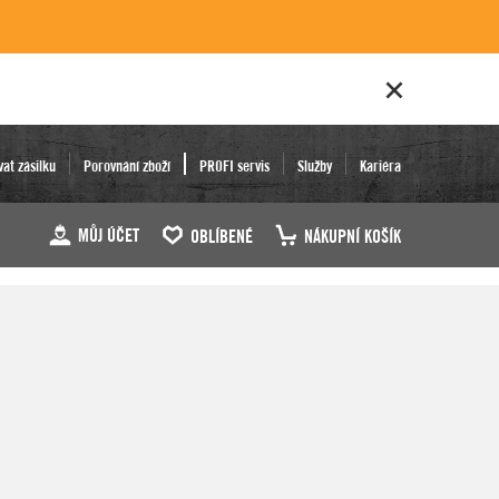
vat zásilku
Porovnání zboží
PROFI servis
Služby
Kariéra
MŮJ ÚČET
OBLÍBENÉ
NÁKUPNÍ KOŠÍK