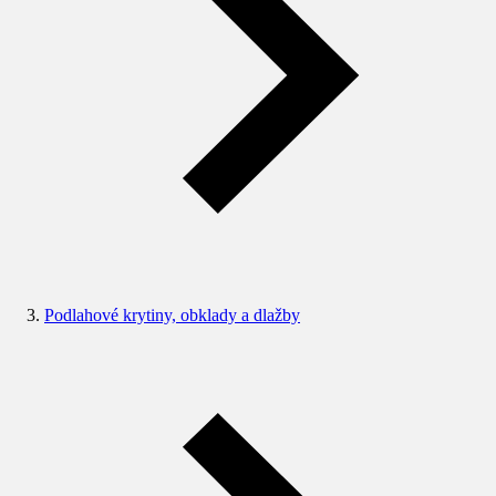
Podlahové krytiny, obklady a dlažby