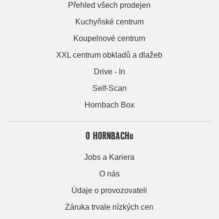
Přehled všech prodejen
Kuchyňské centrum
Koupelnové centrum
XXL centrum obkladů a dlažeb
Drive - In
Self-Scan
Hornbach Box
O HORNBACHu
Jobs a Kariera
O nás
Údaje o provozovateli
Záruka trvale nízkých cen