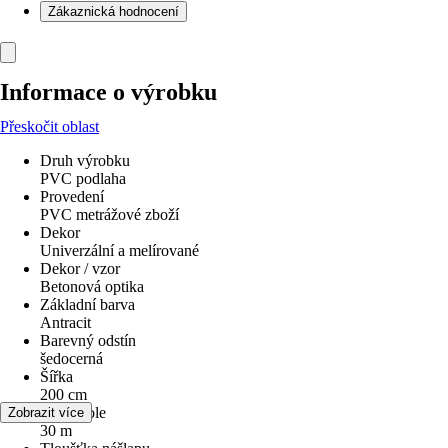
Zákaznická hodnocení
Informace o výrobku
Přeskočit oblast
Druh výrobku
PVC podlaha
Provedení
PVC metrážové zboží
Dekor
Univerzální a melírované
Dekor / vzor
Betonová optika
Základní barva
Antracit
Barevný odstín
šedocerná
Šířka
200 cm
Délka role
Zobrazit více
30 m