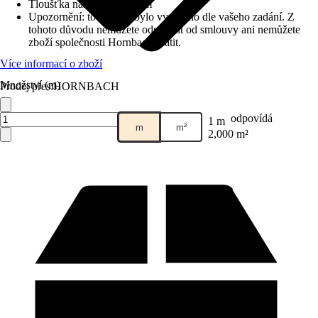
Tloušťka nášlapu
:
0,22 mm
Upozornění: toto zboží bylo vyrobeno dle vašeho zadání. Z
tohoto důvodu nemůžete odstoupit od smlouvy ani nemůžete
zboží společnosti Hornbach vrátit.
Více informací o zboží
Množství (m)
Prodej přes:
HORNBACH
odpovídá
1 m
m
m²
2,000 m²