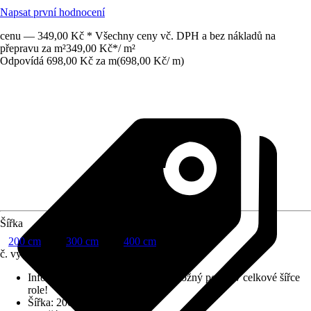
Napsat první hodnocení
cenu — 349,00 Kč * Všechny ceny vč. DPH a bez nákladů na
přepravu za m²
349,00 Kč
*
/
m²
Odpovídá 698,00 Kč za m
(
698,00 Kč
/
m
)
Šířka
200 cm
300 cm
400 cm
č. výrobku
10681426
Informace k objednávání
:
Odběr možný pouze v celkové šířce
role!
Šířka
:
200 cm