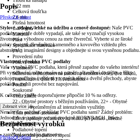
Tloušťka nášlapu
Popis
0,22 mm
Celková tloušťka
Přeskočit oblast
2,6 mm
Plošná hmotnost
Stylové, odolné, lehké na údržbu a cenově dostupné:
Naše PVC
1 475 g/m²
podlahy nejenže dobře vypadají, ale také se vyznačují vysokou
Materiál
životností a výhodnou cenou za metr čtvereční. Vyberte si ze široké
Plast
palety designů dřevěného, kamenného a kovového vzhledu přes
Specifikace materiálu
abstraktní a imaginární designy a objednejte si svou vysněnou podlahu.
PVC
Provedení rubu
Vlastnosti výrobku PVC podlahy
Pěnové rouno
Vaše vysněná PVC podlaha, která přesně zapadne do vašeho interiéru!
Vlastnosti
Při vyměřování mějte prosím na paměti: při měření do délky a šířky
Stálost na světle (barevná stálost na denním světle), Bez ftalátů,
pokoje započítejte i výklenky topných těles a dveřní přechody, abyste
Protiskluzová třída R 10, Antistatické
pokládku mohli provést bez napojování.
Použití
Soukromé
K celkové výměře doporučujeme připočíst 10 % na odřezy.
Třída zátěže
22 - Obytné prostory s běžným používáním, 22+ - Obytné
Montážní servis
Zobrazit více
prostory s průměrným až intenzivním využitím
Nemáte čas ani chuť pokládat PVC podlahu sami? Žádný problém:
Třída požární odolnosti
Jednoduše se zastavte ve své prodejně HORNBACH. Práce
Cfl-s1 (splňuje požadavky na reakci při požáru „středně
Bezpečnost výrobků
montážního servisu:
hořlavé“)
Podlahové topení
• zaměření servisním partnerem
Teplovodní podlahové topení
Přeskočit oblast