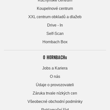
Kuchyňské centrum
Koupelnové centrum
XXL centrum obkladů a dlažeb
Drive - In
Self-Scan
Hornbach Box
O HORNBACHu
Jobs a Kariera
O nás
Údaje o provozovateli
Záruka trvale nízkých cen
Všeobecné obchodní podmínky
Reklamační řád