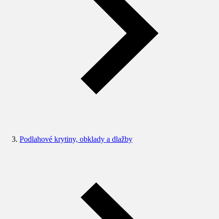
Podlahové krytiny, obklady a dlažby