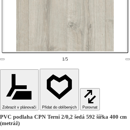
1
/
5
Zobrazit v plánovači
Porovnat
PVC podlaha CPN Terni 2/0,2 šedá 592 šířka 400 cm
(metráž)