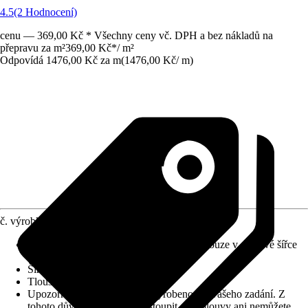
4.5
(2 Hodnocení)
cenu — 369,00 Kč * Všechny ceny vč. DPH a bez nákladů na
přepravu za m²
369,00 Kč
*
/
m²
Odpovídá 1476,00 Kč za m
(
1476,00 Kč
/
m
)
č. výrobku
10580396
Informace k objednávání
:
Odběr možný pouze v celkové šířce
role!
Šířka
:
400 cm
Tloušťka nášlapu
:
0,2 mm
Upozornění: toto zboží bylo vyrobeno dle vašeho zadání. Z
tohoto důvodu nemůžete odstoupit od smlouvy ani nemůžete