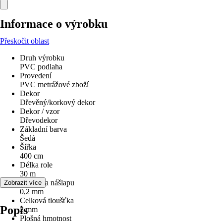
Informace o výrobku
Přeskočit oblast
Druh výrobku
PVC podlaha
Provedení
PVC metrážové zboží
Dekor
Dřevěný/korkový dekor
Dekor / vzor
Dřevodekor
Základní barva
Šedá
Šířka
400 cm
Délka role
30 m
Tloušťka nášlapu
Zobrazit více
0,2 mm
Celková tloušťka
Popis
2 mm
Plošná hmotnost