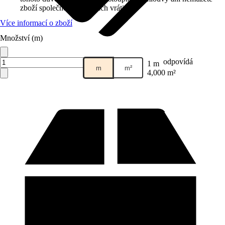
zboží společnosti Hornbach vrátit.
Více informací o zboží
Množství (m)
Prodej přes:
HORNBACH
odpovídá
1 m
m
m²
4,000 m²