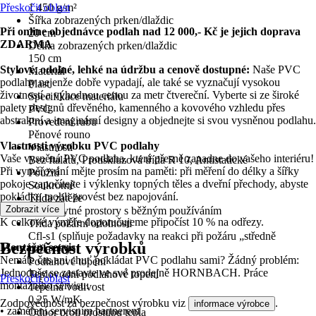
Přeskočit oblast
1 450 g/m²
Šířka zobrazených prken/dlaždic
Při online objednávce podlah nad 12 000,- Kč je jejich doprava
20 cm
ZDARMA
Délka zobrazených prken/dlaždic
150 cm
Stylové, odolné, lehké na údržbu a cenově dostupné:
Naše PVC
Materiál
podlahy nejenže dobře vypadají, ale také se vyznačují vysokou
Plast
životností a výhodnou cenou za metr čtvereční. Vyberte si ze široké
Specifikace materiálu
palety designů dřevěného, kamenného a kovového vzhledu přes
PVC
abstraktní a imaginární designy a objednejte si svou vysněnou podlahu.
Provedení rubu
Pěnové rouno
Vlastnosti výrobku PVC podlahy
Vlastnosti
Vaše vysněná PVC podlaha, která přesně zapadne do vašeho interiéru!
Bez ftalátů, Protiskluzová třída R 10, Antistatické
Při vyměřování mějte prosím na paměti: při měření do délky a šířky
Použití
pokoje započítejte i výklenky topných těles a dveřní přechody, abyste
Soukromé
pokládku mohli provést bez napojování.
Třída zátěže
Zobrazit více
22 - Obytné prostory s běžným používáním
K celkové výměře doporučujeme připočíst 10 % na odřezy.
Třída požární odolnosti
Cfl-s1 (splňuje požadavky na reakci při požáru „středně
Bezpečnost výrobků
Montážní servis
hořlavé“)
Nemáte čas ani chuť pokládat PVC podlahu sami? Žádný problém:
Podlahové topení
Jednoduše se zastavte ve své prodejně HORNBACH. Práce
Teplovodní podlahové topení
Přeskočit oblast
montážního servisu:
Tepelná vodivost
0,25 W/mK
Zodpovědnost za bezpečnost výrobku viz
.
informace výrobce
• zaměření servisním partnerem
Odpor proti prostupu tepla