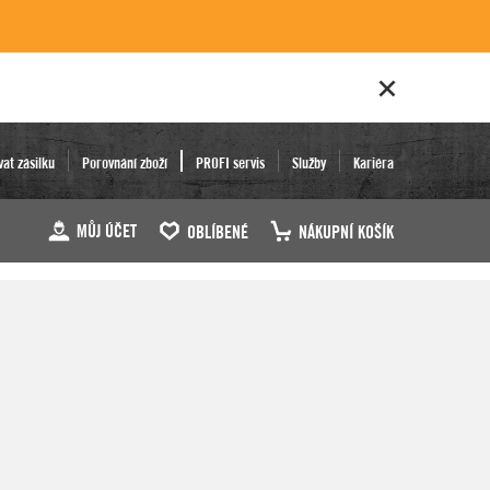
vat zásilku
Porovnání zboží
PROFI servis
Služby
Kariéra
MŮJ ÚČET
OBLÍBENÉ
NÁKUPNÍ KOŠÍK