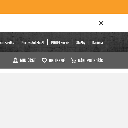
vat zásilku
Porovnání zboží
PROFI servis
Služby
Kariéra
MŮJ ÚČET
OBLÍBENÉ
NÁKUPNÍ KOŠÍK