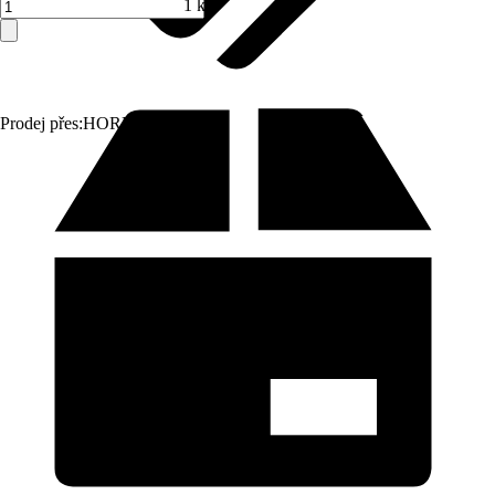
1 ks
Prodej přes:
HORNBACH