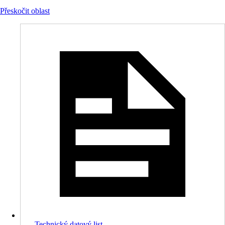
Přeskočit oblast
Technický datový list