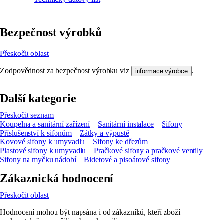
Bezpečnost výrobků
Přeskočit oblast
Zodpovědnost za bezpečnost výrobku viz
.
informace výrobce
Další kategorie
Přeskočit seznam
Koupelna a sanitární zařízení
Sanitární instalace
Sifony
Příslušenství k sifonům
Zátky a výpustě
Kovové sifony k umyvadlu
Sifony ke dřezům
Plastové sifony k umyvadlu
Pračkové sifony a pračkové ventily
Sifony na myčku nádobí
Bidetové a pisoárové sifony
Zákaznická hodnocení
Přeskočit oblast
Hodnocení mohou být napsána i od zákazníků, kteří zboží