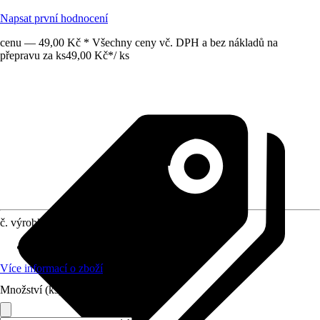
Napsat první hodnocení
cenu — 49,00 Kč * Všechny ceny vč. DPH a bez nákladů na
přepravu za ks
49,00 Kč
*
/
ks
č. výrobku
5160351
Vhodné pro
:
Hadice
Více informací o zboží
Množství (ks)