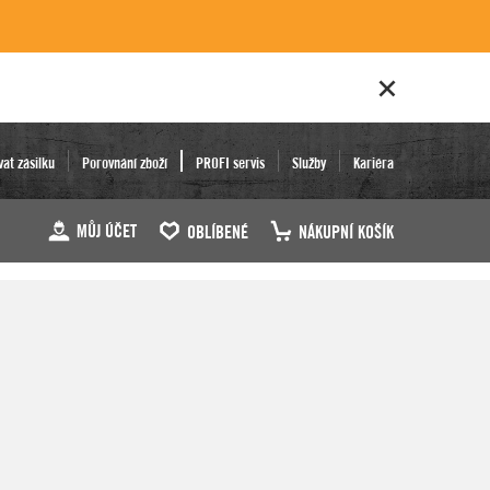
vat zásilku
Porovnání zboží
PROFI servis
Služby
Kariéra
MŮJ ÚČET
OBLÍBENÉ
NÁKUPNÍ KOŠÍK