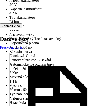
Napětí akumulátoru
20 V
Kapacita akumulátoru
4 Ah
Typ akumulátoru
Li-Ion
Šířka střihu
Zobrazit více
22 cm
Nastavení výšky
Datové listy
Vícenásobně výškově nastavitelný
Doporučená plocha
Přeskočit oblast
Až do 1300 m²
Základní barva
Oranžová, Černá
Stanovení prostoru k sekání
Automatické rozpoznání trávy
Počet nožů
3 Kus
Maximální doba sečení
1,4 h
Výška střihu min. - max.
30 mm - 60 mm
Typ nabíječky
Nabíjecí stanice
Hnací kola