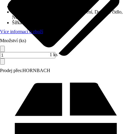
Doporučená plocha
:
Až do 1300 m²
Senzory
:
Pohybové čidlo, Senzor sklopení, Dešťové čidlo,
Nárazové čidlo
Šířka střihu
:
22 cm
Více informací o zboží
Množství (ks)
1 ks
Prodej přes:
HORNBACH