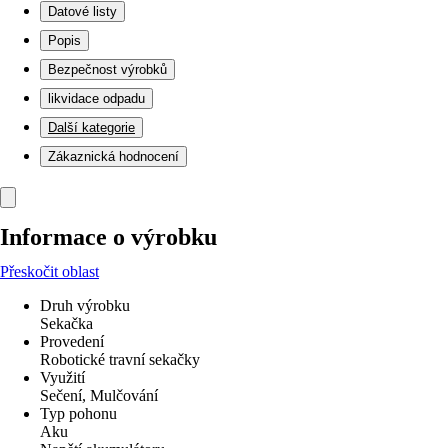
Datové listy
Popis
Bezpečnost výrobků
likvidace odpadu
Další kategorie
Zákaznická hodnocení
Informace o výrobku
Přeskočit oblast
Druh výrobku
Sekačka
Provedení
Robotické travní sekačky
Využití
Sečení, Mulčování
Typ pohonu
Aku