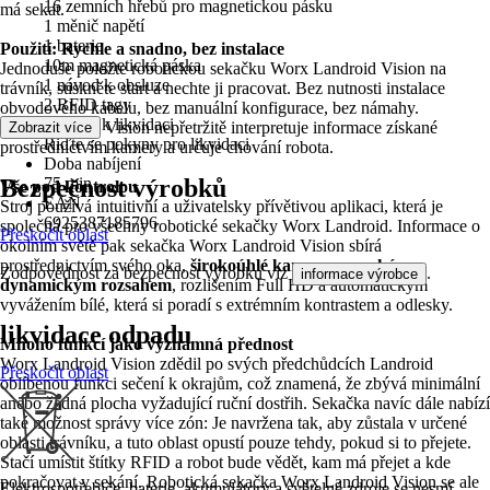
16 zemních hřebů pro magnetickou pásku
má sekat.
1 měnič napětí
1 baterie
Použití: Rychle a snadno, bez instalace
10m magnetická páska
Jednoduše položte robotickou sekačku Worx Landroid Vision na
1 návod k obsluze
trávník, stiskněte start a nechte ji pracovat. Bez nutnosti instalace
2 RFID tagy
obvodového kabelu, bez manuální konfigurace, bez námahy.
Pokyny k likvidaci
Neuronová síť Vision nepřetržitě interpretuje informace získané
Zobrazit více
Řiďte se pokyny pro likvidaci
prostřednictvím kamery a určuje chování robota.
Doba nabíjení
Bezpečnost výrobků
75 min
Vše pod kontrolou
EAN
Stroj používá intuitivní a uživatelsky přívětivou aplikaci, která je
6925387185796
společná pro všechny robotické sekačky Worx Landroid. Informace o
Přeskočit oblast
okolním světě pak sekačka Worx Landroid Vision sbírá
prostřednictvím svého oka,
širokoúhlé kamery s vysokým
Zodpovědnost za bezpečnost výrobku viz
.
informace výrobce
dynamickým rozsahem
, rozlišením Full HD a automatickým
vyvážením bílé, která si poradí s extrémním kontrastem a odlesky.
likvidace odpadu
Mnoho funkcí jako významná přednost
Worx Landroid Vision zdědil po svých předchůdcích Landroid
Přeskočit oblast
oblíbenou funkci sečení k okrajům, což znamená, že zbývá minimální
anebo žádná plocha vyžadující ruční dostřih. Sekačka navíc dále nabízí
také možnost správy více zón: Je navržena tak, aby zůstala v určené
oblasti trávníku, a tuto oblast opustí pouze tehdy, pokud si to přejete.
Stačí umístit štítky RFID a robot bude vědět, kam má přejet a kde
pokračovat v sekání. Robotická sekačka Worx Landroid Vision se ale
Elektrospotřebiče, baterie, akumulátory a světelné zdroje se nesmí