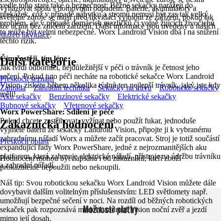
vedle toho stará také o bezpečnost: Běžné sekačky narážejí do
vyhazovat spolu s domovním odpadem. Baterie, akumulátory a
překážek, což v případě nábytku a stromů nemusí být zas tak velký
světelné zdroje se musí před likvidací vyjmout ze zařízení, pokud tak
problém, ale v případě domácích mazlíčků či volně žijících živočichů
lze učinit bez zničení zařízení. Další informace jsou uvedeny u našich
to může být velmi nebezpečné. Worx Landroid Vision dbá i na snížení
služeb likvidace
.
těchto rizik.
Čím častěji, tím lépe
Další kategorie
Jak tvrdí odborníci, nejdůležitější v péči o trávník je četnost jeho
sečení. Pokud tuto péči necháte na robotické sekačce Worx Landroid
Přeskočit seznam
Vision, získáte během několika týdnů ten nejlepší trávník, jaký jste kdy
Zahrada
Zahradní technika
Sekačky na trávu
Robotické sekačky
měli!
Aku sekačky
Benzínové sekačky
Elektrické sekačky
Bubnové sekačky
Vřetenové sekačky
Worx PowerShare: Sdílení je péče
Pokud chcete zastřihovat, vyžínat nebo použít fukar, jednoduše
Zákaznická hodnocení
vyjměte baterii ze sekačky Landroid Vision, připojte ji k vybranému
zahradnímu nářadí Worx a můžete začít pracovat. Stroj je totiž součástí
Přeskočit oblast
expandující řady Worx PowerShare, jedné z nejrozmanitějších aku
platforem, která zahrnuje elektrické nářadí, přístroje na údržbu trávníku
Hodnocení mohou být napsána i od zákazníků, kteří zboží
a zahradní nářadí.
prokazatelně nepoužili nebo nekoupili.
Náš tip: Svou robotickou sekačku Worx Landroid Vision můžete dále
dovybavit dalším volitelným příslušenstvím: LED světlomety např.
umožňují bezpečné sečení v noci. Na rozdíl od běžných robotických
Možnosti platby
sekaček pak rozpoznává model Landroid Vision noční zvěř a jezdí
mimo její dosah.