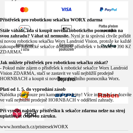
Přístřešek pro robotickou sekačku WORX zdarma
Stále váháte, zda si koupit nového robotického pomocníka na
svou zahradu? Váhat už nemusíte.
Nyní je ta správná chvíle pořídit
si novou robotickou sekačku Worx Landroid Vision, protože ke každé
zakoupené robotické sekačce dostanete přístřešek v hodnotě 4 390 Kč
ZDARMA.
Jak můžete přístřešek pro robotickou sekačku získat?
- Pokud máte zájem o přístřešek k robotické sekačce Worx Landroid
Vision ZDARMA, stačí se zastavit ve vaší nejbližší prodejně
Dopravci
HORNBACH a koupit si nového zahradního pomocníka Worx.
Platí od 1. 5. do vyprodání zásob
Nabídka platí pouze pro kamenné prodejny! Více informací se dozvíte
ve vaší nejbližší prodejně HORNBACH v oddělení zahrady.
Při využití nabídky přístřešku k sekačce zdarma nelze na stroj
uplatňovat cenovou záruku.
www.hornbach.cz/pristresekWORX