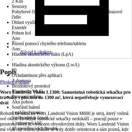
2 Kus
Senzory
Pohybové čidlo, Senzor sklopení, Dešťové čidlo, Nárazové
čidlo
Oblast využití
Exteriér
Pohon kol
Ano
Řízení pomocí chytrého telefonu/tabletu
Ano
Návod k obsluze
Hladina akustického tlaku (LpA)
-
Hladina akustického výkonu (LwA)
60
Popis
Ovladatelnost přes aplikaci
Z domova
Přeskočit oblast
Bezdrátový protokol
Bluetooth, Wi-Fi
Worx Landroid Vision L1300: Samostatná robotická sekačka pro
Provozní režim
trávníky s plochou do 1300 m², která nepotřebuje vymezovací
Aku pohon
drát
Součástí balení
1 nabíjecí stanice
Robotická sekačka Worx Landroid Vision M600 je stroj, který vnímá
9 náhradních čepelí
své okolí. To běžné robotické sekačky nedokáží – pracují pouze v
1 imbusový klíč
prostoru, který je vymezen obvodovými dráty. Worx Landroid Vision
18 upevňovacích šroubů
má však dar zraku, dokáže se tedy dobře orientovat a sám pozná, kde