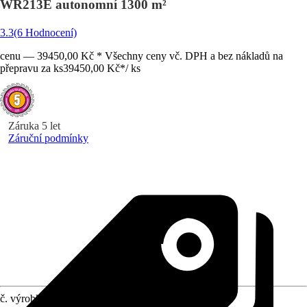
WR213E autonomní 1300 m²
3.3
(6 Hodnocení)
cenu — 39450,00 Kč * Všechny ceny vč. DPH a bez nákladů na
přepravu za ks
39450,00 Kč
*
/
ks
Záruka 5 let
Záruční podmínky
č. výrobku
10625441