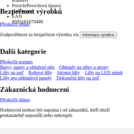
Kutilství
Povrch/Povrchová úprava
Bezpečnost výrobků
Hoblované
EAN
8595101079489
Přeskočit oblast
Zodpovědnost za bezpečnost výrobku viz
.
informace výrobce
Další kategorie
Přeskočit seznam
Barvy, tapety a obložení stěn
Obklady na stěny a stropy
Lišty na zeď
Rohové lišty
Stropní lišty
Lišty na LED pásek
Lišty pro obkladové panely
Dekorační lišty na zeď
Zákaznická hodnocení
Přeskočit oblast
Hodnocení mohou být napsána i od zákazníků, kteří zboží
prokazatelně nepoužili nebo nekoupili.