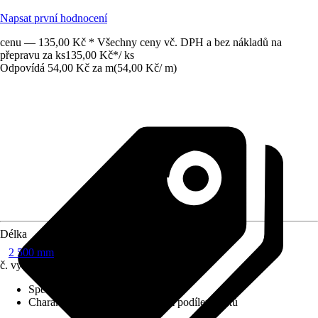
Napsat první hodnocení
cenu — 135,00 Kč * Všechny ceny vč. DPH a bez nákladů na
přepravu za ks
135,00 Kč
*
/
ks
Odpovídá 54,00 Kč za m
(
54,00 Kč
/
m
)
Délka
2 500 mm
č. výrobku
6855445
Specifikace materiálu
:
Smrk
Charakteristika kvality
:
S malým podílem suků