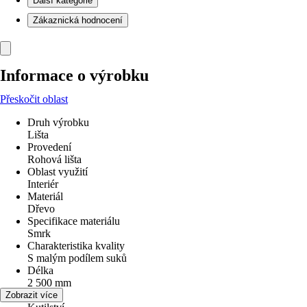
Další kategorie
Zákaznická hodnocení
Informace o výrobku
Přeskočit oblast
Druh výrobku
Lišta
Provedení
Rohová lišta
Oblast využití
Interiér
Materiál
Dřevo
Specifikace materiálu
Smrk
Charakteristika kvality
S malým podílem suků
Délka
2 500 mm
Využití
Zobrazit více