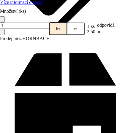
Více informací o zboží
Množství (ks)
odpovídá
1 ks
ks
m
2,50 m
Prodej přes:
HORNBACH