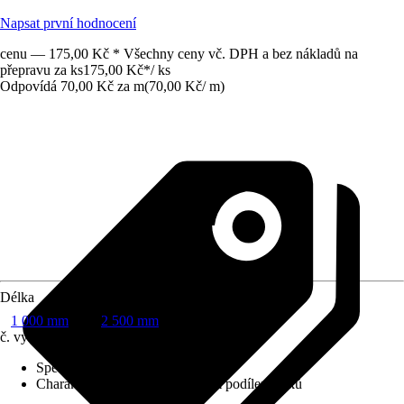
Napsat první hodnocení
cenu — 175,00 Kč * Všechny ceny vč. DPH a bez nákladů na
přepravu za ks
175,00 Kč
*
/
ks
Odpovídá 70,00 Kč za m
(
70,00 Kč
/
m
)
Délka
1 000 mm
2 500 mm
č. výrobku
4278933
Specifikace materiálu
:
Smrk
Charakteristika kvality
:
S malým podílem suků