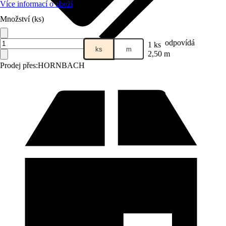
Více informací o zboží
Množství (ks)
odpovídá
1 ks
ks
m
2,50 m
Prodej přes:
HORNBACH