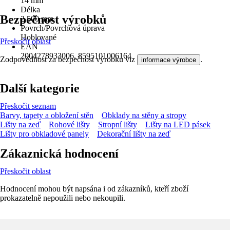
14 mm
Délka
Bezpečnost výrobků
2 500 mm
Povrch/Povrchová úprava
Hoblované
Přeskočit oblast
EAN
2004278933006, 8595101006164
Zodpovědnost za bezpečnost výrobku viz
.
informace výrobce
Další kategorie
Přeskočit seznam
Barvy, tapety a obložení stěn
Obklady na stěny a stropy
Lišty na zeď
Rohové lišty
Stropní lišty
Lišty na LED pásek
Lišty pro obkladové panely
Dekorační lišty na zeď
Zákaznická hodnocení
Přeskočit oblast
Hodnocení mohou být napsána i od zákazníků, kteří zboží
prokazatelně nepoužili nebo nekoupili.