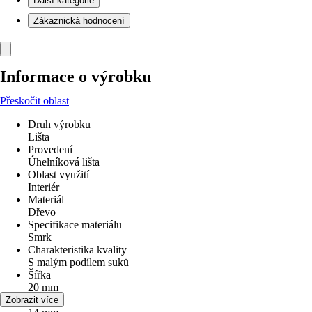
Další kategorie
Zákaznická hodnocení
Informace o výrobku
Přeskočit oblast
Druh výrobku
Lišta
Provedení
Úhelníková lišta
Oblast využití
Interiér
Materiál
Dřevo
Specifikace materiálu
Smrk
Charakteristika kvality
S malým podílem suků
Šířka
20 mm
Výška
Zobrazit více