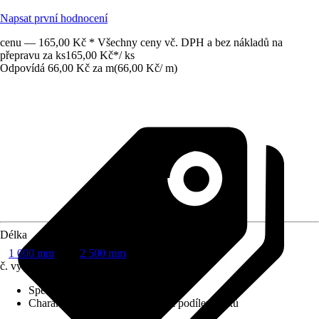
Napsat první hodnocení
cenu — 165,00 Kč * Všechny ceny vč. DPH a bez nákladů na
přepravu za ks
165,00 Kč
*
/
ks
Odpovídá 66,00 Kč za m
(
66,00 Kč
/
m
)
Délka
1 000 mm
2 500 mm
č. výrobku
4278935
Specifikace materiálu
:
Smrk
Charakteristika kvality
:
S malým podílem suků