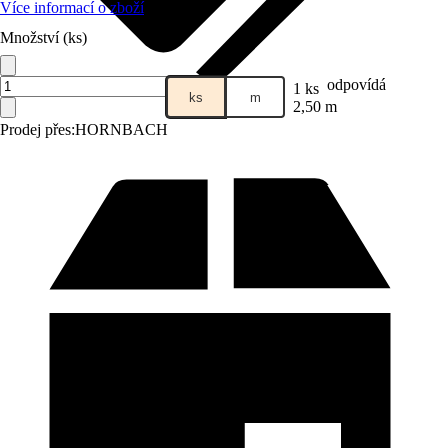
Více informací o zboží
Množství (ks)
odpovídá
1 ks
ks
m
2,50 m
Prodej přes:
HORNBACH