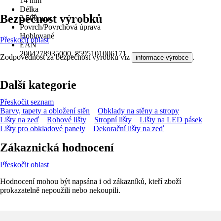
14 mm
Délka
Bezpečnost výrobků
2 500 mm
Povrch/Povrchová úprava
Hoblované
Přeskočit oblast
EAN
2004278935000, 8595101006171
Zodpovědnost za bezpečnost výrobku viz
.
informace výrobce
Další kategorie
Přeskočit seznam
Barvy, tapety a obložení stěn
Obklady na stěny a stropy
Lišty na zeď
Rohové lišty
Stropní lišty
Lišty na LED pásek
Lišty pro obkladové panely
Dekorační lišty na zeď
Zákaznická hodnocení
Přeskočit oblast
Hodnocení mohou být napsána i od zákazníků, kteří zboží
prokazatelně nepoužili nebo nekoupili.