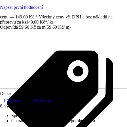
Napsat první hodnocení
cenu — 149,00 Kč * Všechny ceny vč. DPH a bez nákladů na
přepravu za ks
149,00 Kč
*
/
ks
Odpovídá 59,60 Kč za m
(
59,60 Kč
/
m
)
Délka
1 000 mm
2 500 mm
č. výrobku
4278938
Specifikace materiálu
:
Smrk
Charakteristika kvality
:
S malým podílem suků