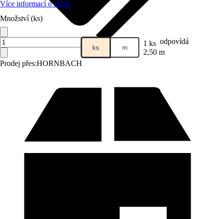
Více informací o zboží
Množství (ks)
odpovídá
1 ks
ks
m
2,50 m
Prodej přes:
HORNBACH