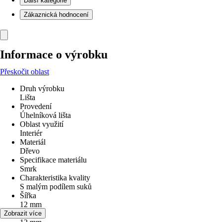
Další kategorie
Zákaznická hodnocení
Informace o výrobku
Přeskočit oblast
Druh výrobku
Lišta
Provedení
Úhelníková lišta
Oblast využití
Interiér
Materiál
Dřevo
Specifikace materiálu
Smrk
Charakteristika kvality
S malým podílem suků
Šířka
12 mm
Výška
Zobrazit více