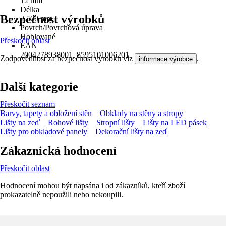
12 mm
Délka
Bezpečnost výrobků
2 500 mm
Povrch/Povrchová úprava
Hoblované
Přeskočit oblast
EAN
2004278938001, 8595101006201
Zodpovědnost za bezpečnost výrobku viz
.
informace výrobce
Další kategorie
Přeskočit seznam
Barvy, tapety a obložení stěn
Obklady na stěny a stropy
Lišty na zeď
Rohové lišty
Stropní lišty
Lišty na LED pásek
Lišty pro obkladové panely
Dekorační lišty na zeď
Zákaznická hodnocení
Přeskočit oblast
Hodnocení mohou být napsána i od zákazníků, kteří zboží
prokazatelně nepoužili nebo nekoupili.