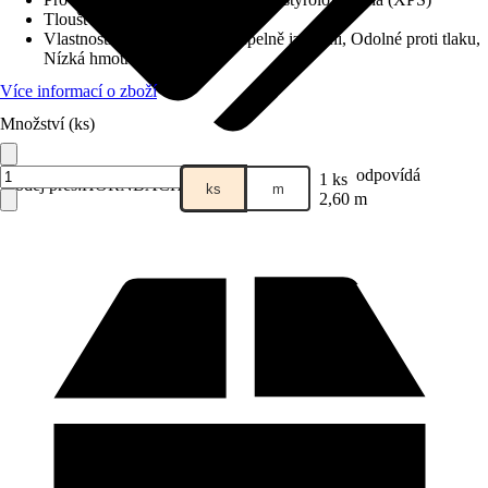
Tloušťka
:
20 mm
Vlastnosti
:
Voděodpudivé, Tepelně izolační, Odolné proti tlaku,
Nízká hmotnost
Více informací o zboží
Množství (ks)
odpovídá
1 ks
Prodej přes:
HORNBACH
ks
m
2,60 m