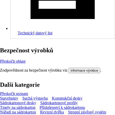
Technický datový list
Bezpečnost výrobků
Přeskočit oblast
Zodpovědnost za bezpečnost výrobku viz
.
informace výrobce
Další kategorie
Přeskočit seznam
Stavebniny
Suchá výstavba
Konstrukční desky
Sádrokartonové desky
Sádrokartonové profily
Tmely na sádrokarton
Příslušenství k sádrokartonu
Nářadí na sádrokarton
Revizní dvířka
Stropní závěsný systém