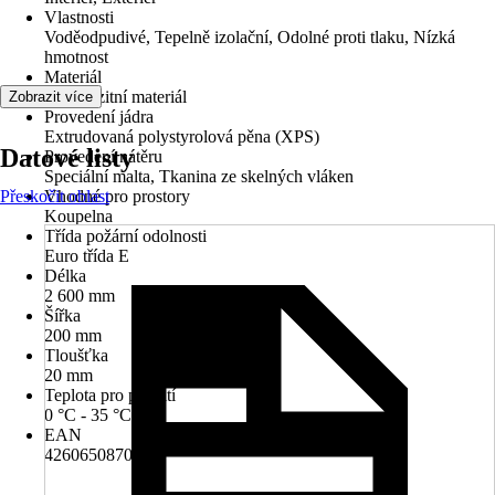
Vlastnosti
Voděodpudivé, Tepelně izolační, Odolné proti tlaku, Nízká
hmotnost
Materiál
Kompozitní materiál
Zobrazit více
Provedení jádra
Extrudovaná polystyrolová pěna (XPS)
Datové listy
Provedení nátěru
Speciální malta, Tkanina ze skelných vláken
Přeskočit oblast
Vhodné pro prostory
Koupelna
Třída požární odolnosti
Euro třída E
Délka
2 600 mm
Šířka
200 mm
Tloušťka
20 mm
Teplota pro použití
0 °C - 35 °C
EAN
4260650870255