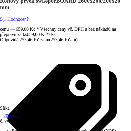
Rohový prvek swissporBOARD 2600x200/200x20
mm
5
(1 Hodnocení)
cenu — 659,00 Kč * Všechny ceny vč. DPH a bez nákladů na
přepravu za ks
659,00 Kč
*
/
ks
Odpovídá 253,46 Kč za m
(
253,46 Kč
/
m
)
Šířka
200 mm
č. výrobku
10601586
Provedení jádra
:
Extrudovaná polystyrolová pěna (XPS)