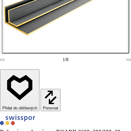
1
/
8
Porovnat