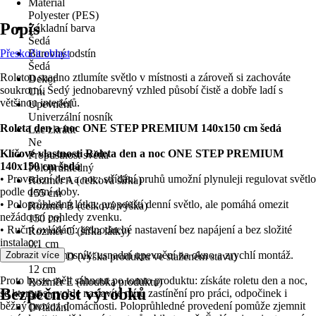
Materiál
Polyester (PES)
Popis
Základní barva
Šedá
Přeskočit oblast
Barevný odstín
Šedá
Roletou snadno ztlumíte světlo v místnosti a zároveň si zachováte
Dekor
soukromí. Šedý jednobarevný vzhled působí čistě a dobře ladí s
Uni
většinou interiérů.
Upevnění
Univerzální nosník
Roleta den a noc ONE STEP PREMIUM 140x150 cm šedá
Lze zkrátit
Ne
Klíčové vlastnosti Roleta den a noc ONE STEP PREMIUM
Propustnost světla
140x150 cm šedá
Poloprůhledný
• Provedení den a noc: střídání pruhů umožní plynuleji regulovat světlo
Rozměr A (celková šířka)
podle denní doby.
155 cm
• Poloprůhledná látka: propouští denní světlo, ale pomáhá omezit
Rozměr B (celková výška)
nežádoucí pohledy zvenku.
150 cm
• Ruční ovládání: jednoduché nastavení bez napájení a bez složité
Rozměr C (šířka látky)
instalace.
0,1 cm
• Univerzální nosník: usnadní upevnění na okno a zrychlí montáž.
Zobrazit více
Rozměr D (výška produktu ve staženém stavu)
12 cm
Proto byste měli sáhnout po tomto produktu: získáte roletu den a noc,
Rozměr E (hloubka produktu)
Bezpečnost výrobků
se kterou si rychle nastavíte míru zastínění pro práci, odpočinek i
5,5 cm
běžný provoz domácnosti. Poloprůhledné provedení pomůže zjemnit
Ovládání