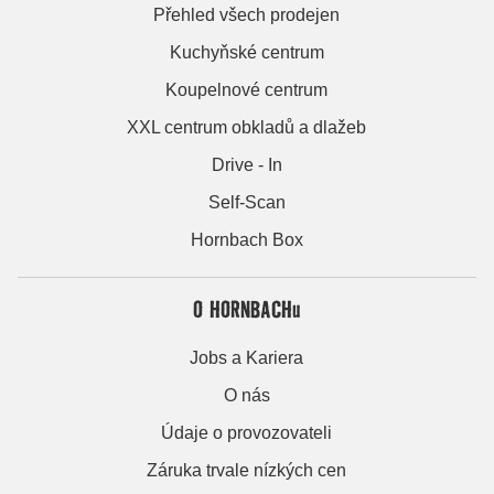
Přehled všech prodejen
Kuchyňské centrum
Koupelnové centrum
XXL centrum obkladů a dlažeb
Drive - In
Self-Scan
Hornbach Box
O HORNBACHu
Jobs a Kariera
O nás
Údaje o provozovateli
Záruka trvale nízkých cen