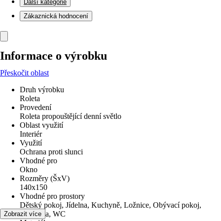
Další kategorie
Zákaznická hodnocení
Informace o výrobku
Přeskočit oblast
Druh výrobku
Roleta
Provedení
Roleta propouštějící denní světlo
Oblast využití
Interiér
Využití
Ochrana proti slunci
Vhodné pro
Okno
Rozměry (ŠxV)
140x150
Vhodné pro prostory
Dětský pokoj, Jídelna, Kuchyně, Ložnice, Obývací pokoj,
Pracovna, WC
Zobrazit více