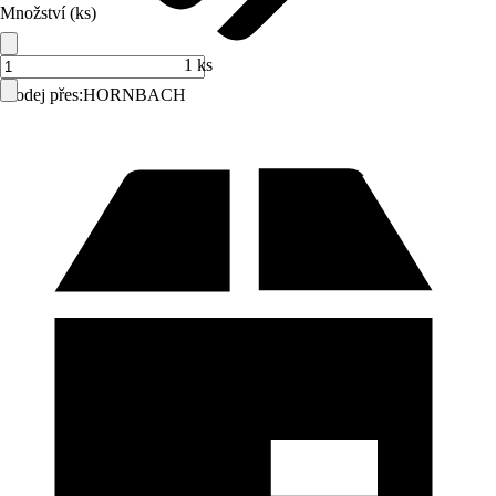
Množství (ks)
1 ks
Prodej přes:
HORNBACH