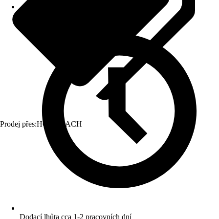
Prodej přes:
HORNBACH
Dodací lhůta cca 1-2 pracovních dní