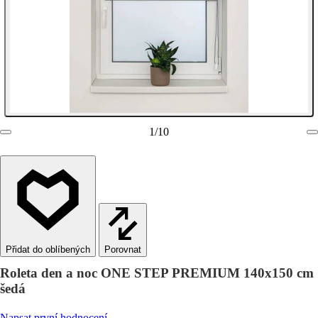
1
/
10
Porovnat
Roleta den a noc ONE STEP PREMIUM 140x150 cm
šedá
Napsat první hodnocení