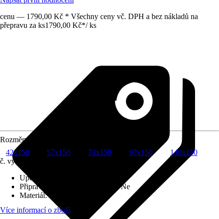
cenu — 1790,00 Kč * Všechny ceny vč. DPH a bez nákladů na
přepravu za ks
1790,00 Kč
*
/
ks
Rozměry (ŠxV)
42x150
57x150
73x150
97x150
140x150
č. výrobku
10658443
Upevnění
:
Univerzální nosník
Připraveno na SMART HOME
:
Ne
Materiál
:
Polyester (PES)
Více informací o zboží