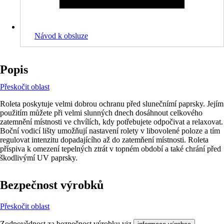
Návod k obsluze
Popis
Přeskočit oblast
Roleta poskytuje velmi dobrou ochranu před slunečnímí paprsky. Jejím
použitím můžete při velmi slunných dnech dosáhnout celkového
zatemnění místnosti ve chvílích, kdy potřebujete odpočivat a relaxovat.
Boční vodicí lišty umožňují nastavení rolety v libovolené poloze a tím
regulovat intenzitu dopadajícího až do zatemňení místnosti. Roleta
příspiva k omezení tepelných ztrát v topném období a také chrání před
škodlivýmí UV paprsky.
Bezpečnost výrobků
Přeskočit oblast
Zodpovědnost za bezpečnost výrobku viz
.