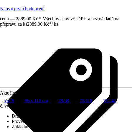
Napsat první hodnocení
cenu — 2889,00 Kč * Všechny ceny vč. DPH a bez nákladů na
přepravu za ks
2889,00 Kč
*
/
ks
Aktuální velikost okna
55/78
66 x 118 cm
78/98
78/118
78/140
č. výrobku
6260415
Druh výrobku
:
Roleta
Provedení
:
Zatemňovací roleta
Základní barva
:
Krémová