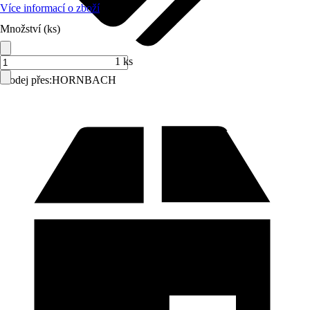
Více informací o zboží
Množství (ks)
1 ks
Prodej přes:
HORNBACH