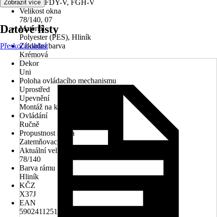
V, PTP, FDY-V, FGH-V
Zobrazit více
Velikost okna
78/140, 07
Datové listy
Materiál
Polyester (PES), Hliník
Přeskočit oblast
Základní barva
Krémová
Dekor
Uni
Poloha ovládacího mechanismu
Uprostřed
Upevnění
Montáž na křídlo
Ovládání
Ručně
Propustnost světla
Zatemňovací
Aktuální velikost okna
78/140
Barva rámu
Hliník
KČZ
X37J
EAN
5902411251079