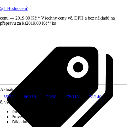
5
(1 Hodnocení)
cenu — 2019,00 Kč * Všechny ceny vč. DPH a bez nákladů na
přepravu za ks
2019,00 Kč
*
/
ks
Aktuální velikost okna
55/78
66/118
78/98
78/118
78/140
č. výrobku
6001905
Druh výrobku
:
Roleta
Provedení
:
Zatemňovací roleta
Základní barva
:
Modrá