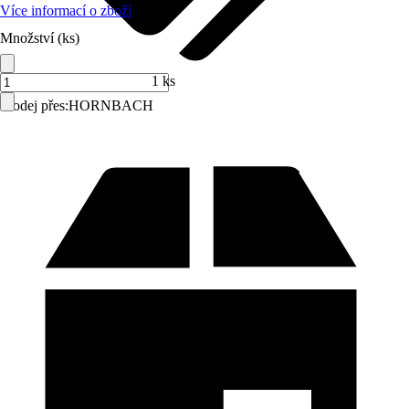
Více informací o zboží
Množství (ks)
1 ks
Prodej přes:
HORNBACH