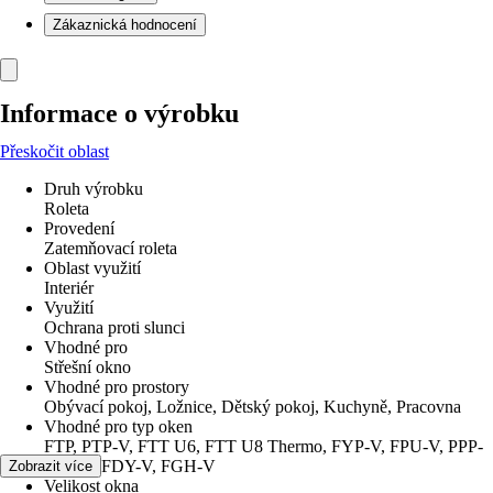
Zákaznická hodnocení
Informace o výrobku
Přeskočit oblast
Druh výrobku
Roleta
Provedení
Zatemňovací roleta
Oblast využití
Interiér
Využití
Ochrana proti slunci
Vhodné pro
Střešní okno
Vhodné pro prostory
Obývací pokoj, Ložnice, Dětský pokoj, Kuchyně, Pracovna
Vhodné pro typ oken
FTP, PTP-V, FTT U6, FTT U8 Thermo, FYP-V, FPU-V, PPP-
V, PTP, FDY-V, FGH-V
Zobrazit více
Velikost okna