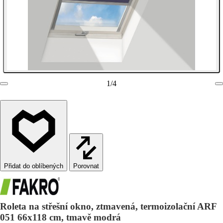
1
/
4
Porovnat
Roleta na střešní okno, ztmavená, termoizolační ARF
051 66x118 cm, tmavě modrá