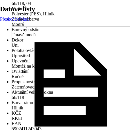
66/118, 04
Datové listy
Materiál
Polyester (PES), Hliník
Přeskočit oblast
Základní barva
Modrá
Barevný odstín
Tmavě modá
Dekor
Uni
Poloha ovládacího mechanismu
Uprostřed
Upevnění
Montáž na křídlo
Ovládání
Ručně
Propustnost světla
Zatemňovací
Aktuální velikost okna
66/118
Barva rámu
Hliník
KČZ
RK8J
EAN
5902411243043