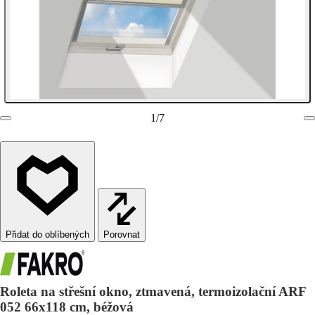
1
/
7
Porovnat
Roleta na střešní okno, ztmavená, termoizolační ARF
052 66x118 cm, béžová