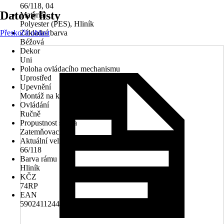
66/118, 04
Datové listy
Materiál
Polyester (PES), Hliník
Přeskočit oblast
Základní barva
Béžová
Dekor
Uni
Poloha ovládacího mechanismu
Uprostřed
Upevnění
Montáž na křídlo
Ovládání
Ručně
Propustnost světla
Zatemňovací
Aktuální velikost okna
66/118
Barva rámu
Hliník
KČZ
74RP
EAN
5902411244040