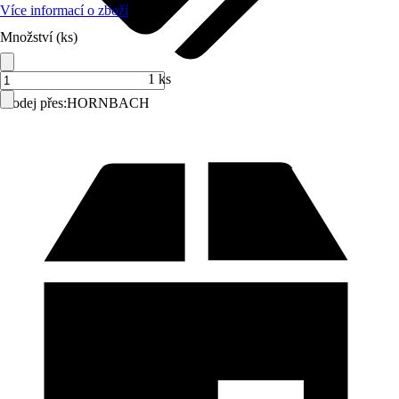
Více informací o zboží
Množství (ks)
1 ks
Prodej přes:
HORNBACH