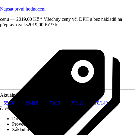
Napsat první hodnocení
cenu — 2019,00 Kč * Všechny ceny vč. DPH a bez nákladů na
přepravu za ks
2019,00 Kč
*
/
ks
Aktuální velikost okna
55/78
66/118
78/98
78/118
78/140
č. výrobku
6001918
Druh výrobku
:
Roleta
Provedení
:
Zatemňovací roleta
Základní barva
:
Béžová