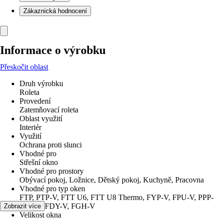
Zákaznická hodnocení
Informace o výrobku
Přeskočit oblast
Druh výrobku
Roleta
Provedení
Zatemňovací roleta
Oblast využití
Interiér
Využití
Ochrana proti slunci
Vhodné pro
Střešní okno
Vhodné pro prostory
Obývací pokoj, Ložnice, Dětský pokoj, Kuchyně, Pracovna
Vhodné pro typ oken
FTP, PTP-V, FTT U6, FTT U8 Thermo, FYP-V, FPU-V, PPP-
V, PTP, FDY-V, FGH-V
Zobrazit více
Velikost okna