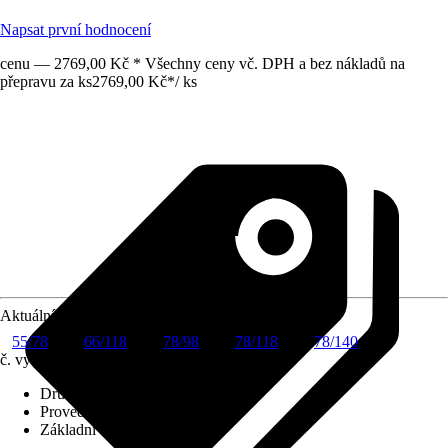
Napsat první hodnocení
cenu — 2769,00 Kč * Všechny ceny vč. DPH a bez nákladů na
přepravu za ks
2769,00 Kč
*
/
ks
Aktuální velikost okna
55/78
66/118
78/98
78/118
78/140
č. výrobku
6001934
Druh výrobku
:
Roleta
Provedení
:
Zatemňovací roleta
Základní barva
:
Šedá