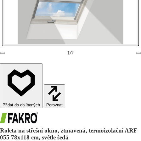
1
/
7
Porovnat
Roleta na střešní okno, ztmavená, termoizolační ARF
055 78x118 cm, světle šedá