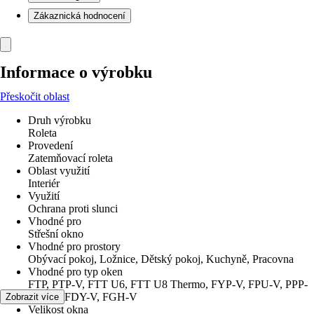
Zákaznická hodnocení
Informace o výrobku
Přeskočit oblast
Druh výrobku
Roleta
Provedení
Zatemňovací roleta
Oblast využití
Interiér
Využití
Ochrana proti slunci
Vhodné pro
Střešní okno
Vhodné pro prostory
Obývací pokoj, Ložnice, Dětský pokoj, Kuchyně, Pracovna
Vhodné pro typ oken
FTP, PTP-V, FTT U6, FTT U8 Thermo, FYP-V, FPU-V, PPP-
V, PTP, FDY-V, FGH-V
Zobrazit více
Velikost okna