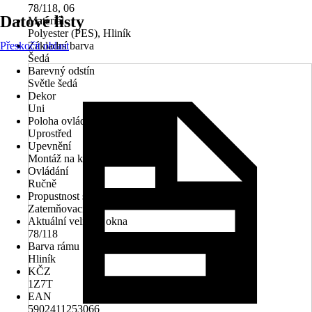
78/118, 06
Datové listy
Materiál
Polyester (PES), Hliník
Přeskočit oblast
Základní barva
Šedá
Barevný odstín
Světle šedá
Dekor
Uni
Poloha ovládacího mechanismu
Uprostřed
Upevnění
Montáž na křídlo
Ovládání
Ručně
Propustnost světla
Zatemňovací
Aktuální velikost okna
78/118
Barva rámu
Hliník
KČZ
1Z7T
EAN
5902411253066