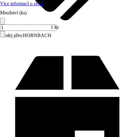
Více informací o zboží
Množství (ks)
1 ks
Prodej přes:
HORNBACH