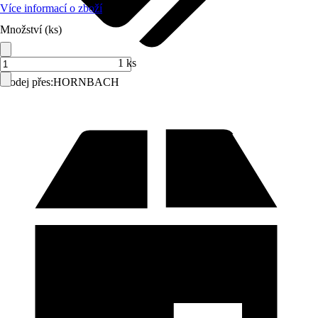
Více informací o zboží
Množství (ks)
1 ks
Prodej přes:
HORNBACH