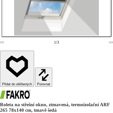
1
/
3
Porovnat
Roleta na střešní okno, ztmavená, termoizolační ARF
265 78x140 cm, tmavě šedá