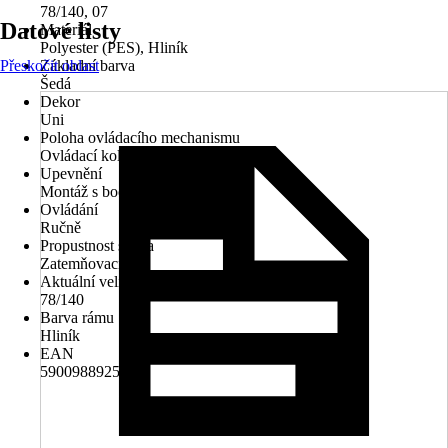
78/140, 07
Datové listy
Materiál
Polyester (PES), Hliník
Přeskočit oblast
Základní barva
Šedá
Dekor
Uni
Poloha ovládacího mechanismu
Ovládací kolejnice
Upevnění
Montáž s bočním vedením
Ovládání
Ručně
Propustnost světla
Zatemňovací
Aktuální velikost okna
78/140
Barva rámu
Hliník
EAN
5900988925805