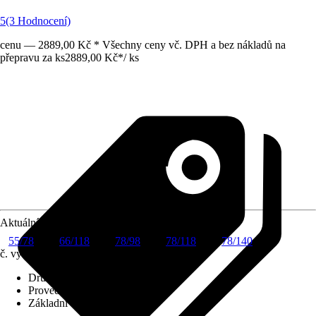
5
(3 Hodnocení)
cenu — 2889,00 Kč * Všechny ceny vč. DPH a bez nákladů na
přepravu za ks
2889,00 Kč
*
/
ks
Aktuální velikost okna
55/78
66/118
78/98
78/118
78/140
č. výrobku
6002014
Druh výrobku
:
Roleta
Provedení
:
Zatemňovací roleta
Základní barva
:
Šedá