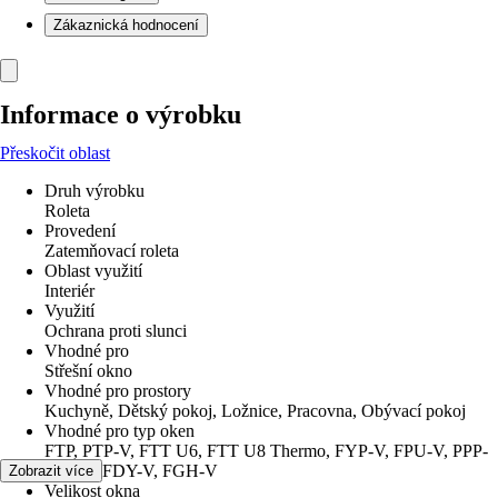
Zákaznická hodnocení
Informace o výrobku
Přeskočit oblast
Druh výrobku
Roleta
Provedení
Zatemňovací roleta
Oblast využití
Interiér
Využití
Ochrana proti slunci
Vhodné pro
Střešní okno
Vhodné pro prostory
Kuchyně, Dětský pokoj, Ložnice, Pracovna, Obývací pokoj
Vhodné pro typ oken
FTP, PTP-V, FTT U6, FTT U8 Thermo, FYP-V, FPU-V, PPP-
V, PTP, FDY-V, FGH-V
Zobrazit více
Velikost okna