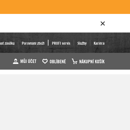
vat zásilku
Porovnání zboží
PROFI servis
Služby
Kariéra
MŮJ ÚČET
OBLÍBENÉ
NÁKUPNÍ KOŠÍK