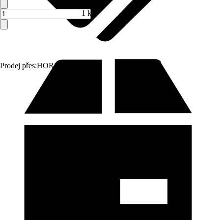
1 ks
Prodej přes:
HORNBACH