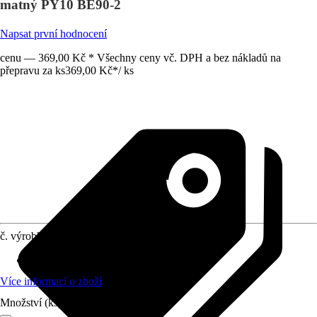
matný PY10 BE90-2
Napsat první hodnocení
cenu — 369,00 Kč * Všechny ceny vč. DPH a bez nákladů na
přepravu za ks
369,00 Kč
*
/
ks
č. výrobku
12772788
Vhodné pro
:
Kuchyňský nábytek
Více informací o zboží
Množství (ks)