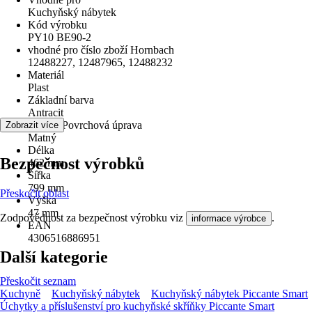
Kuchyňský nábytek
Kód výrobku
PY10 BE90-2
vhodné pro číslo zboží Hornbach
12488227, 12487965, 12488232
Materiál
Plast
Základní barva
Antracit
Povrch/Povrchová úprava
Zobrazit více
Matný
Délka
Bezpečnost výrobků
462 mm
Šířka
799 mm
Přeskočit oblast
Výška
47 mm
Zodpovědnost za bezpečnost výrobku viz
.
informace výrobce
EAN
4306516886951
Další kategorie
Přeskočit seznam
Kuchyně
Kuchyňský nábytek
Kuchyňský nábytek Piccante Smart
Úchytky a příslušenství pro kuchyňské skříňky Piccante Smart