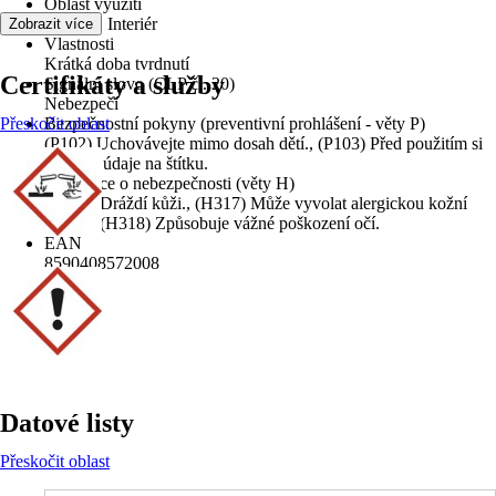
Oblast využití
Exteriér, Interiér
Zobrazit více
Vlastnosti
Krátká doba tvrdnutí
Certifikáty a služby
Signální slovo (CLP čl. 20)
Nebezpečí
Přeskočit oblast
Bezpečnostní pokyny (preventivní prohlášení - věty P)
(P102) Uchovávejte mimo dosah dětí., (P103) Před použitím si
přečtěte údaje na štítku.
Informace o nebezpečnosti (věty H)
(H315) Dráždí kůži., (H317) Může vyvolat alergickou kožní
reakci., (H318) Způsobuje vážné poškození očí.
EAN
8590408572008
Datové listy
Přeskočit oblast