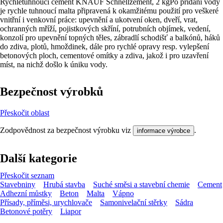
Rychletuhnoucí cement KNAUF Schnellzement, 2 kgPo přidání vody
je rychle tuhnoucí malta připravená k okamžitému použití pro veškeré
vnitřní i venkovní práce: upevnění a ukotvení oken, dveří, vrat,
ochranných mříží, pojistkových skříní, potrubních objímek, vedení,
konzolí pro upevnění topných těles, zábradlí schodišť a balkónů, háků
do zdiva, plotů, hmoždinek, dále pro rychlé opravy resp. vylepšení
betonových ploch, cementové omítky a zdiva, jakož i pro uzavření
míst, na nichž došlo k úniku vody.
Bezpečnost výrobků
Přeskočit oblast
Zodpovědnost za bezpečnost výrobku viz
.
informace výrobce
Další kategorie
Přeskočit seznam
Stavebniny
Hrubá stavba
Suché směsi a stavební chemie
Cement
Adhezní můstky
Beton
Malta
Vápno
Přísady, příměsi, urychlovače
Samonivelační stěrky
Sádra
Betonové potěry
Liapor