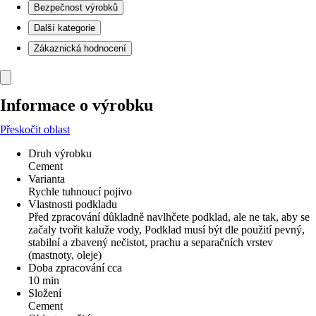
Bezpečnost výrobků
Další kategorie
Zákaznická hodnocení
Informace o výrobku
Přeskočit oblast
Druh výrobku
Cement
Varianta
Rychle tuhnoucí pojivo
Vlastnosti podkladu
Před zpracování důkladně navlhčete podklad, ale ne tak, aby se
začaly tvořit kaluže vody, Podklad musí být dle použití pevný,
stabilní a zbavený nečistot, prachu a separačních vrstev
(mastnoty, oleje)
Doba zpracování cca
10 min
Složení
Cement