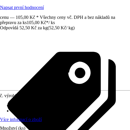
Napsat první hodnocení
cenu — 105,00 Kč * Všechny ceny vč. DPH a bez nákladů na
přepravu za ks
105,00 Kč
*
/
ks
Odpovídá 52,50 Kč za kg
(
52,50 Kč
/
kg
)
č. výrobku
8325667
Oblast využití
:
Exteriér, Interiér
Vlastnosti
:
Krátká doba tvrdnutí
Více informací o zboží
Množství (ks)