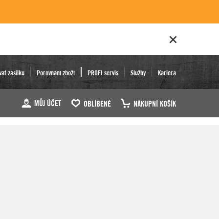
vat zásilku
Porovnání zboží
PROFI servis
Služby
Kariéra
MŮJ ÚČET
OBLÍBENÉ
NÁKUPNÍ KOŠÍK