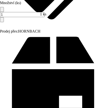
Množství (ks)
1 ks
Prodej přes:
HORNBACH