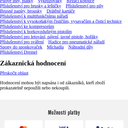
Pilové listy, plátky
Vykružováky
Řezací kotouče
Příslušenství pro brusky a leštičky
Příslušenství pro pily
Brusné papíry, brousky
Drátěné kartáče
Příslušenství k multifunkčnímu nářadí
Příslušenství k vysokotlakým čističům, vysavačům a čisticí technice
Příslušenství ke kompresorům
Příslušenství k horkovzdušným pistolím
Příslušenství pro letování, pájení, tavné pistole, hořáky
Příslušenství pro sváření
Hadice pro pneumatické nářadí
Spony do sponkovaček
Míchadla
Náhradní díly
Příslušenství Dremel
Zákaznická hodnocení
Přeskočit oblast
Hodnocení mohou být napsána i od zákazníků, kteří zboží
prokazatelně nepoužili nebo nekoupili.
Možnosti platby