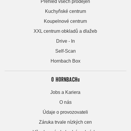
Přehled všech prodejen
Kuchyňské centrum
Koupelnové centrum
XXL centrum obkladů a dlažeb
Drive - In
Self-Scan
Hornbach Box
O HORNBACHu
Jobs a Kariera
O nás
Údaje o provozovateli
Záruka trvale nízkých cen