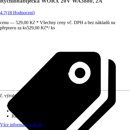
Rychlonabíječka WORX 20V WA3880, 2A
4.7
(18 Hodnocení)
cenu — 529,00 Kč * Všechny ceny vč. DPH a bez nákladů na
přepravu za ks
529,00 Kč
*
/
ks
č. výrobku
10029795
Typ akumulátoru
:
Li-Ion
Napětí akumulátoru
:
20 V
Kapacita akumulátoru
:
-
Více informací o zboží