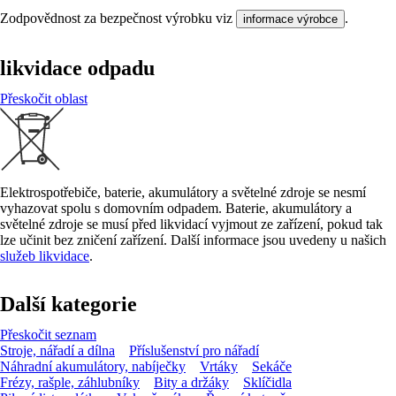
Zodpovědnost za bezpečnost výrobku viz
.
informace výrobce
likvidace odpadu
Přeskočit oblast
Elektrospotřebiče, baterie, akumulátory a světelné zdroje se nesmí
vyhazovat spolu s domovním odpadem. Baterie, akumulátory a
světelné zdroje se musí před likvidací vyjmout ze zařízení, pokud tak
lze učinit bez zničení zařízení. Další informace jsou uvedeny u našich
služeb likvidace
.
Další kategorie
Přeskočit seznam
Stroje, nářadí a dílna
Příslušenství pro nářadí
Náhradní akumulátory, nabíječky
Vrtáky
Sekáče
Frézy, rašple, záhlubníky
Bity a držáky
Sklíčidla