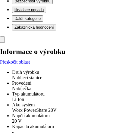
Bezpečnost výrobků
likvidace odpadu
Další kategorie
Zákaznická hodnocení
Informace o výrobku
Přeskočit oblast
Druh výrobku
Nabíjecí stanice
Provedení
Nabíječka
Typ akumulátoru
Li-Ion
Aku systém
Worx PowerShare 20V
Napětí akumulátoru
20 V
Kapacita akumulátoru
-