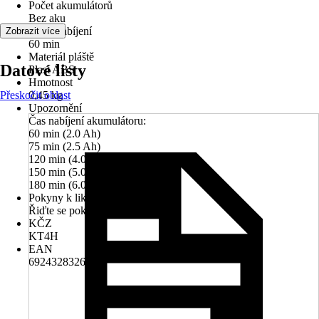
Počet akumulátorů
Bez aku
Doba nabíjení
Zobrazit více
60 min
Materiál pláště
Datové listy
Plast ABS
Hmotnost
Přeskočit oblast
0,45 kg
Upozornění
Čas nabíjení akumulátoru:
60 min (2.0 Ah)
75 min (2.5 Ah)
120 min (4.0 Ah)
150 min (5.0 Ah)
180 min (6.0 Ah)
Pokyny k likvidaci
Řiďte se pokyny pro likvidaci
KČZ
KT4H
EAN
6924328326052