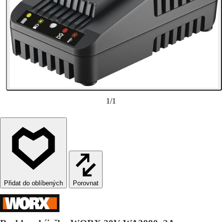
1
/
1
Porovnat