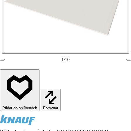
1
/
10
Porovnat