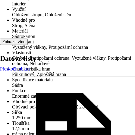
Interiér
Využití
Obložení stropu, Obložení stěn
Vhodné pro
Strop, Stěna
Materiál
Sádrokarton
Zpracování
Zobrazit více
Vyztužený vlákny, Protipožární ochrana
Vlastnosti
Datové listy
Ohybné, Protipožární ochrana, Vyztužené vlákny, Protipožární
ochrana, Nehořlavé
Přeskočit oblast
Charakteristika hran
Půlkruhový, Zploštělá hrana
Specifikace materiálu
Sádra
Funkce
Enormně zatížitelné
Vhodné pro prostory
Obývací pokoj, Ložnice, Půda, Dětský pokoj
Šířka
1 250 mm
Tloušťka
12,5 mm
m² na paletu