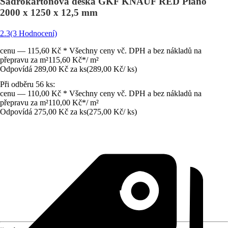
Sádrokartonová deska GKF KNAUF RED Piano
2000 x 1250 x 12,5 mm
2.3
(3 Hodnocení)
cenu — 115,60 Kč * Všechny ceny vč. DPH a bez nákladů na
přepravu za m²
115,60 Kč
*
/
m²
Odpovídá 289,00 Kč za ks
(
289,00 Kč
/
ks
)
Při odběru 56 ks:
cenu — 110,00 Kč * Všechny ceny vč. DPH a bez nákladů na
přepravu za m²
110,00 Kč
*
/
m²
Odpovídá 275,00 Kč za ks
(
275,00 Kč
/
ks
)