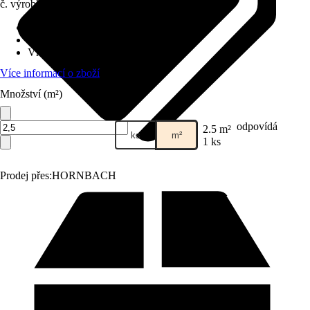
č. výrobku
3882427
Druh výrobku
:
Konstrukční deska
Provedení
:
Sádrokartonová deska
Vhodné pro
:
Strop, Stěna
Více informací o zboží
Množství (m²)
odpovídá
2.5 m²
ks
m²
1 ks
Prodej přes:
HORNBACH