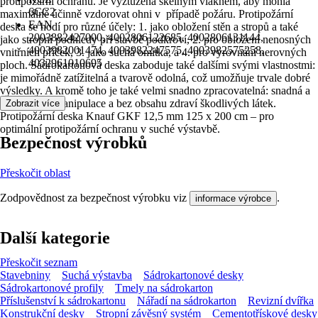
protipožární ochranu. Je vyztužená skelným vláknem, aby mohla
6CC2
maximálně účinně vzdorovat ohni v případě požáru. Protipožární
EAN
deska se hodí pro různé účely: 1. jako obložení stěn a stropů a také
2003882427000, 4002806122685, 4002806131144,
jako stropní podhledy při stavbě podkroví, 2. pro obložení nenosných
4003982001474, 4003982247575, 4003982575258,
vnitřních příček, 3. jako suchá omítka, a 4. pro vyrovnání nerovných
4032961010695
ploch. Sádrokartonová deska zaboduje také dalšími svými vlastnostmi:
je mimořádně zatížitelná a tvarově odolná, což umožňuje trvale dobré
výsledky. A kromě toho je také velmi snadno zpracovatelná: snadná a
jednoduchá manipulace a bez obsahu zdraví škodlivých látek.
Zobrazit více
Protipožární deska Knauf GKF 12,5 mm 125 x 200 cm – pro
optimální protipožární ochranu v suché výstavbě.
Bezpečnost výrobků
Přeskočit oblast
Zodpovědnost za bezpečnost výrobku viz
.
informace výrobce
Další kategorie
Přeskočit seznam
Stavebniny
Suchá výstavba
Sádrokartonové desky
Sádrokartonové profily
Tmely na sádrokarton
Příslušenství k sádrokartonu
Nářadí na sádrokarton
Revizní dvířka
Konstrukční desky
Stropní závěsný systém
Cementotřískové desky