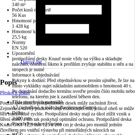
140 m²
Počet kusů na paletě
56 Kus
Hmotnost/ paleta
1 428 kg
Hmotnost/ kus
25,5 kg
Normy
EN 520
Upozornění
protipožární desky Knauf noste vždy na výšku a skladujte
Datový list
naležato, obložení šikmo k profilům zvyšuje stabilitu u stěn a na
stropech je nutné
Informace k objednávání
Pokyny k dodání: Před objednávkou se prosím ujistěte, že lze na
Popis
místo vykládky najet nákladním automobilem o hmotnosti 40 t.
Po dojednání dodacího termínu uveďte prosím číslo mobilu nebo
Přeskočit oblast
telefonu, na kterém jste k zastižení během den.
Třída stavebních materiálů
Použití speciálních protipožárních desek může zachránit život.
A2 (nehořlavé, s málo hořlavými součástmi)
Zejména u stavby podkroví hrají rozhodující roli, jelikož oheň se může
Délka
šířit mimořádně rychle. Protipožární desky mají za úkol ztížit vznik a
2 000 mm
šíření ohně, a tím tak poskytují optimální ochranu. Protipožární deska
Povrch/Povrchová úprava
Knauf GKF 12,5 mm 125 x 200 cm je deska pro montáž jedním
-
člověkem pro vnitřní výstavbu při mimořádných nárocích na
KČZ