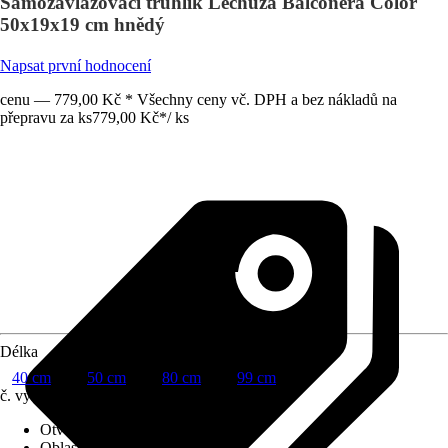
Samozavlažovací truhlík Lechuza Balconera Color
50x19x19 cm hnědý
Napsat první hodnocení
cenu — 779,00 Kč * Všechny ceny vč. DPH a bez nákladů na
přepravu za ks
779,00 Kč
*
/
ks
Délka
40 cm
50 cm
80 cm
99 cm
č. výrobku
5524036
Otvor ve dnu
:
Obsahuje
Oblast využití
:
Exteriér, Interiér