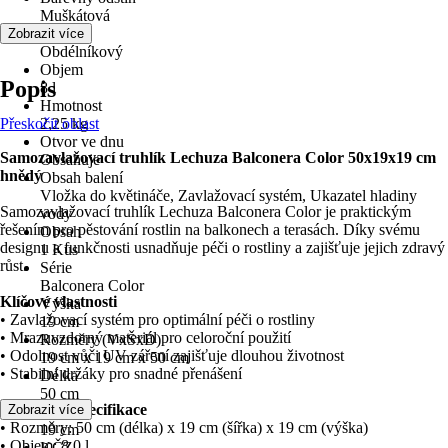
Muškátová
Tvar
Zobrazit více
Obdélníkový
Objem
Popis
8 l
Hmotnost
Přeskočit oblast
2,25 kg
Otvor ve dnu
Samozavlažovací truhlík Lechuza Balconera Color 50x19x19 cm
Obsahuje
hnědý
Obsah balení
Vložka do květináče, Zavlažovací systém, Ukazatel hladiny
Samozavlažovací truhlík Lechuza Balconera Color je praktickým
vody
řešením pro pěstování rostlin na balkonech a terasách. Díky svému
Obsah
designu a funkčnosti usnadňuje péči o rostliny a zajišťuje jejich zdravý
1 Kus
růst.
Série
Balconera Color
Klíčové vlastnosti
Výška
• Zavlažovací systém pro optimální péči o rostliny
19 cm
• Mrazuvzdorný materiál pro celoroční použití
Rozměry (VxŠxD)
• Odolnost vůči UV záření zajišťuje dlouhou životnost
19 cm x 19 cm x 50 cm
• Stabilní držáky pro snadné přenášení
Délka
50 cm
Technická specifikace
Zobrazit více
Šířka
• Rozměry: 50 cm (délka) x 19 cm (šířka) x 19 cm (výška)
19 cm
• Objem: 8,0 l
KČZ