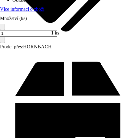
Více informací o zboží
Množství (ks)
1 ks
Prodej přes:
HORNBACH