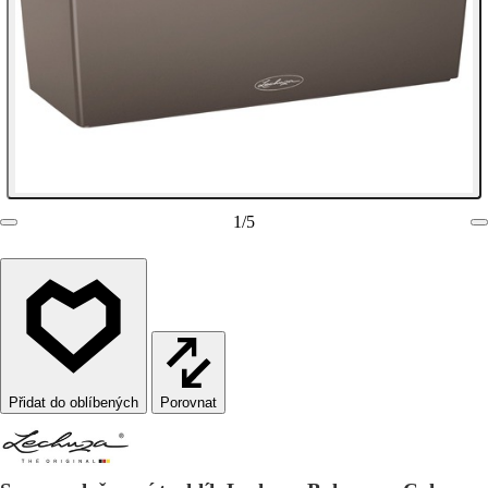
1
/
5
Porovnat