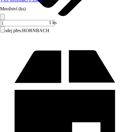
Množství (ks)
1 ks
Prodej přes:
HORNBACH