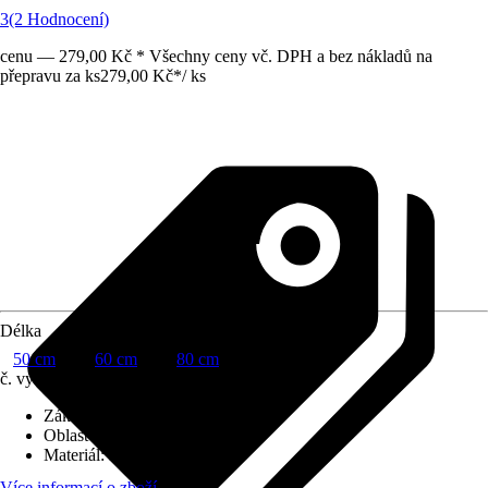
3
(2 Hodnocení)
cenu — 279,00 Kč * Všechny ceny vč. DPH a bez nákladů na
přepravu za ks
279,00 Kč
*
/
ks
Délka
50 cm
60 cm
80 cm
č. výrobku
7880900
Základní barva
:
Hnědá
Oblast využití
:
Exteriér
Materiál
:
Plast
Více informací o zboží