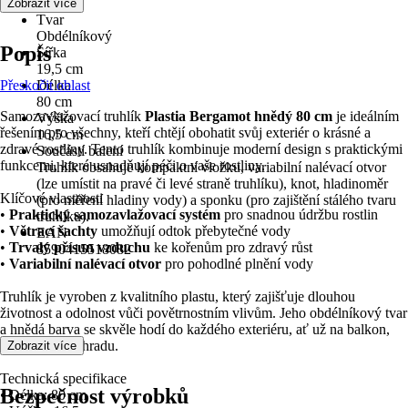
Hnědá
Zobrazit více
Tvar
Obdélníkový
Popis
Šířka
19,5 cm
Přeskočit oblast
Délka
80 cm
Samozavlažovací truhlík
Plastia Bergamot hnědý 80 cm
je ideálním
Výška
řešením pro všechny, kteří chtějí obohatit svůj exteriér o krásné a
16,5 cm
zdravé rostliny. Tento truhlík kombinuje moderní design s praktickými
Součástí balení
funkcemi, které usnadňují péči o vaše rostliny.
Truhlík obsahuje kompaktní vložku, variabilní nalévací otvor
(lze umístit na pravé či levé straně truhlíku), knot, hladinoměr
Klíčové vlastnosti
(pro měření hladiny vody) a sponku (pro zajištění stálého tvaru
•
Praktický samozavlažovací systém
pro snadnou údržbu rostlin
truhlíku).
•
Větrací šachty
umožňují odtok přebytečné vody
EAN
•
Trvalý přísun vzduchu
ke kořenům pro zdravý růst
8590415518082
•
Variabilní nalévací otvor
pro pohodlné plnění vody
Truhlík je vyroben z kvalitního plastu, který zajišťuje dlouhou
životnost a odolnost vůči povětrnostním vlivům. Jeho obdélníkový tvar
a hnědá barva se skvěle hodí do každého exteriéru, ať už na balkon,
terasu nebo zahradu.
Zobrazit více
Technická specifikace
Bezpečnost výrobků
• Délka: 80 cm