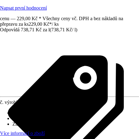
Napsat první hodnocení
cenu — 229,00 Kč * Všechny ceny vč. DPH a bez nákladů na
přepravu za ks
229,00 Kč
*
/
ks
Odpovídá 738,71 Kč za l
(
738,71 Kč
/
l
)
č. výrobku
4293291
Použitelné pro
:
Keramika, Spáry
Oblast využití
:
Interiér, Exteriér
Základní barva
:
Šedá
Více informací o zboží