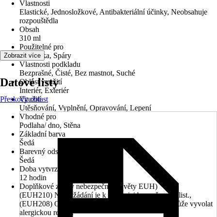
Vlastnosti
Elastické, Jednosložkové, Antibakteriální účinky, Neobsahuje
rozpouštědla
Obsah
310 ml
Použitelné pro
Keramika, Spáry
Zobrazit více
Vlastnosti podkladu
Bezprašné, Čisté, Bez mastnot, Suché
Datové listy
Oblast využití
Interiér, Exteriér
Přeskočit oblast
Využití
Utěsňování, Vyplnění, Opravování, Lepení
Vhodné pro
Podlaha/ dno, Stěna
Základní barva
Šedá
Barevný odstín
Šedá
Doba vytvrzení
12 hodin
Doplňkové znaky nebezpečnosti (věty EUH)
(EUH210) Na vyžádání je k dispozici bezpečnostní list.,
(EUH208) Obsahuje 2-octyl-2H-isothiazol-3-on. Může vyvolat
alergickou reakci.