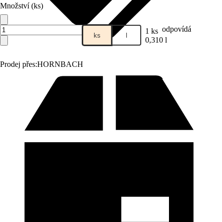
Množství (ks)
odpovídá
1 ks
ks
l
0,310 l
Prodej přes:
HORNBACH