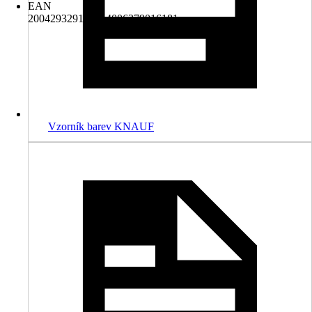
EAN
2004293291006, 4006379016181
Vzorník barev KNAUF