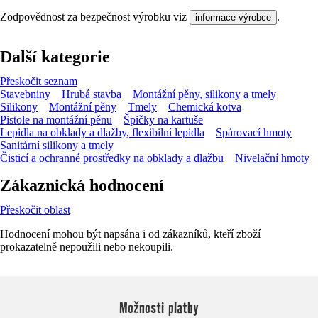
Zodpovědnost za bezpečnost výrobku viz
.
informace výrobce
Další kategorie
Přeskočit seznam
Stavebniny
Hrubá stavba
Montážní pěny, silikony a tmely
Silikony
Montážní pěny
Tmely
Chemická kotva
Pistole na montážní pěnu
Špičky na kartuše
Lepidla na obklady a dlažby, flexibilní lepidla
Spárovací hmoty
Sanitární silikony a tmely
Čisticí a ochranné prostředky na obklady a dlažbu
Nivelační hmoty
Zákaznická hodnocení
Přeskočit oblast
Hodnocení mohou být napsána i od zákazníků, kteří zboží
prokazatelně nepoužili nebo nekoupili.
Možnosti platby