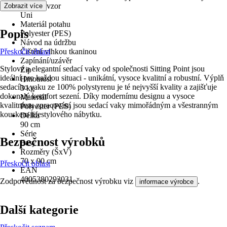
Dekor / vzor
Zobrazit více
Uni
Materiál potahu
Popis
Polyester (PES)
Návod na údržbu
Přeskočit oblast
Čištění vlhkou tkaninou
Zapínání/uzávěr
Stylové a elegantní sedací vaky od společnosti Sitting Point jsou
Zip
ideální pro každou situaci - unikátní, vysoce kvalitní a robustní. Výplň
Hmotnost
sedacího vaku ze 100% polystyrenu je té nejvyšší kvality a zajišťuje
3 kg
dokonalý komfort sezení. Díky modernímu designu a vysoce
Materiál
kvalitnímu zpracování jsou sedací vaky mimořádným a všestranným
Polyester (PES)
kouskem lifestylového nábytku.
Délka
90 cm
Série
Bezpečnost výrobků
Easy
Rozměry (ŠxV)
70 x 90 cm
Přeskočit oblast
EAN
4005380293031
Zodpovědnost za bezpečnost výrobku viz
.
informace výrobce
Další kategorie