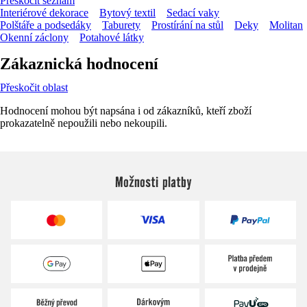
Přeskočit seznam
Interiérové dekorace
Bytový textil
Sedací vaky
Polštáře a podsedáky
Taburety
Prostírání na stůl
Deky
Molitan
Okenní záclony
Potahové látky
Zákaznická hodnocení
Přeskočit oblast
Hodnocení mohou být napsána i od zákazníků, kteří zboží
prokazatelně nepoužili nebo nekoupili.
Možnosti platby