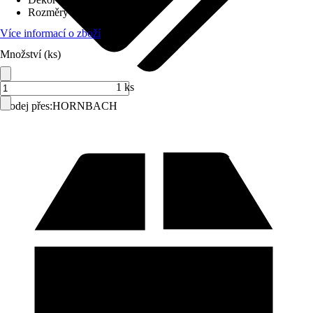
Rozměry (ŠxV)
:
70 x 90 cm
Více informací o zboží
Množství (ks)
1 ks
Prodej přes:
HORNBACH