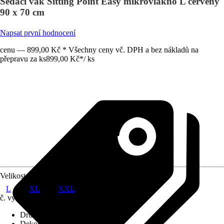
Sedací vak Sitting Point Easy mikrovlákno L červený
90 x 70 cm
Napsat první hodnocení
cenu — 899,00 Kč * Všechny ceny vč. DPH a bez nákladů na
přepravu za ks
899,00 Kč
*
/
ks
Velikost
L
XL
XXL
č. výrobku
6321701
Druh výrobku
:
Sedací pytel
Dekor / vzor
:
Uni