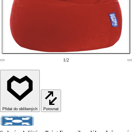
1
/
2
Porovnat