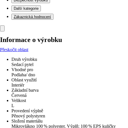
Bezpečnost výrobků
Další kategorie
Zákaznická hodnocení
Informace o výrobku
Přeskočit oblast
Druh výrobku
Sedací pytel
Vhodné pro
Podlaha/ dno
Oblast využití
Interiér
Základní barva
Červená
Velikost
L
Provedení výplně
Pěnový polystyren
Složení materiálu
Mikrovlákno 100 % polyester. Výplň: 100 % EPS kuličky