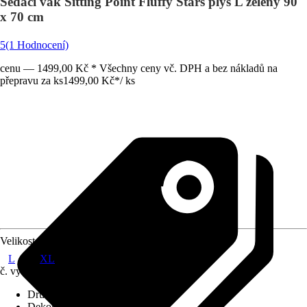
Sedací vak Sitting Point Fluffy Stars plyš L zelený 90
x 70 cm
5
(1 Hodnocení)
cenu — 1499,00 Kč * Všechny ceny vč. DPH a bez nákladů na
přepravu za ks
1499,00 Kč
*
/
ks
Velikost
L
XL
č. výrobku
6321829
Druh výrobku
:
Sedací pytel
Dekor / vzor
:
Vzorek