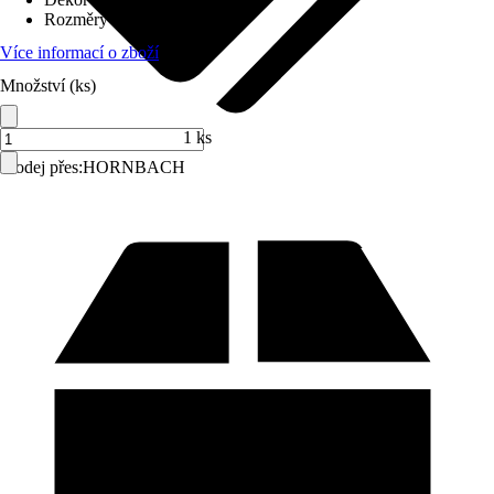
Rozměry (ŠxV)
:
70 x 90 cm
Více informací o zboží
Množství (ks)
1 ks
Prodej přes:
HORNBACH