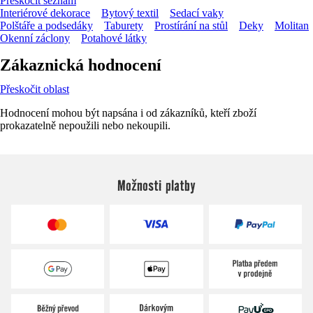
Přeskočit seznam
Interiérové dekorace
Bytový textil
Sedací vaky
Polštáře a podsedáky
Taburety
Prostírání na stůl
Deky
Molitan
Okenní záclony
Potahové látky
Zákaznická hodnocení
Přeskočit oblast
Hodnocení mohou být napsána i od zákazníků, kteří zboží
prokazatelně nepoužili nebo nekoupili.
Možnosti platby