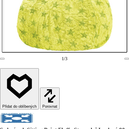
1
/
3
Porovnat