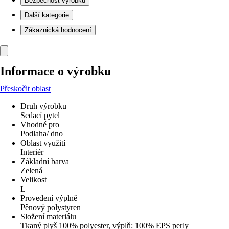
Bezpečnost výrobků
Další kategorie
Zákaznická hodnocení
Informace o výrobku
Přeskočit oblast
Druh výrobku
Sedací pytel
Vhodné pro
Podlaha/ dno
Oblast využití
Interiér
Základní barva
Zelená
Velikost
L
Provedení výplně
Pěnový polystyren
Složení materiálu
Tkaný plyš 100% polyester, výplň: 100% EPS perly