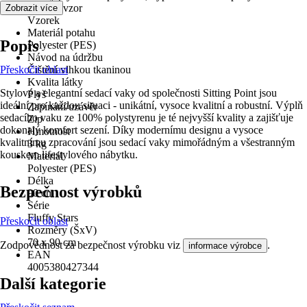
Dekor / vzor
Zobrazit více
Vzorek
Materiál potahu
Popis
Polyester (PES)
Návod na údržbu
Přeskočit oblast
Čištění vlhkou tkaninou
Kvalita látky
Stylové a elegantní sedací vaky od společnosti Sitting Point jsou
Plyš
ideální pro každou situaci - unikátní, vysoce kvalitní a robustní. Výplň
Zapínání/uzávěr
sedacího vaku ze 100% polystyrenu je té nejvyšší kvality a zajišťuje
Zip
dokonalý komfort sezení. Díky modernímu designu a vysoce
Hmotnost
kvalitnímu zpracování jsou sedací vaky mimořádným a všestranným
3 kg
kouskem lifestylového nábytku.
Materiál
Polyester (PES)
Délka
Bezpečnost výrobků
90 cm
Série
Fluffy Stars
Přeskočit oblast
Rozměry (ŠxV)
70 x 90 cm
Zodpovědnost za bezpečnost výrobku viz
.
informace výrobce
EAN
4005380427344
Další kategorie