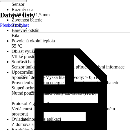
Senzor
Rozměr cca
Datové listy
Φ 49 mm x 11,5 mm
Životnost baterie
Přeskočit oblast
0 roky
Barevný odstín
Bílá
Povolená okolní teplota
55 °C
Oblast využití
Vlhké prostředí, Interiér
Součástí balení
Senzor úniku vody T10C, Stručná příručka, Právní informace
Upozornění
Spouštění detekce Výška hladiny vody: ≥ 0,5 mm
Provedení s úsporou energie a prodlouženou výdrží baterie
Stupeň ochrany krytí: IP67
Nutné použití Domácí brány Ezviz A3 (HUB)
Protokol ZigBee 3.0
Vzdálenost komunikace <200 m (testováno v otevřeném
prostoru)
Ovladatelnost přes aplikaci
Z domova a mimo domov
Bezdrátový protokol