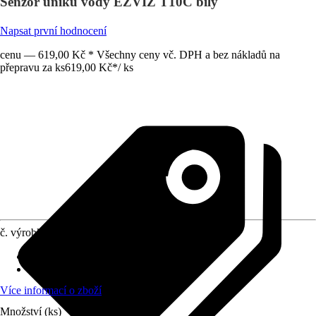
Senzor úniku vody EZVIZ T10C bílý
Napsat první hodnocení
cenu — 619,00 Kč * Všechny ceny vč. DPH a bez nákladů na
přepravu za ks
619,00 Kč
*
/
ks
č. výrobku
12007617
Provozní napětí
:
3 V
Zkouška funkčnosti
:
Ano
Více informací o zboží
Množství (ks)