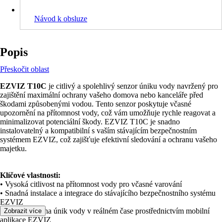
Návod k obsluze
Popis
Přeskočit oblast
EZVIZ T10C
je citlivý a spolehlivý senzor úniku vody navržený pro
zajištění maximální ochrany vašeho domova nebo kanceláře před
škodami způsobenými vodou. Tento senzor poskytuje včasné
upozornění na přítomnost vody, což vám umožňuje rychle reagovat a
minimalizovat potenciální škody. EZVIZ T10C je snadno
instalovatelný a kompatibilní s vaším stávajícím bezpečnostním
systémem EZVIZ, což zajišťuje efektivní sledování a ochranu vašeho
majetku.
Klíčové vlastnosti:
• Vysoká citlivost na přítomnost vody pro včasné varování
• Snadná instalace a integrace do stávajícího bezpečnostního systému
EZVIZ
• Upozornění na únik vody v reálném čase prostřednictvím mobilní
Zobrazit více
aplikace EZVIZ