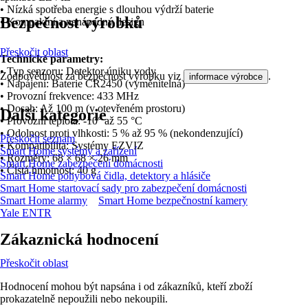
• Nízká spotřeba energie s dlouhou výdrží baterie
Bezpečnost výrobků
• Kompaktní a nenápadný design
Přeskočit oblast
Technické parametry:
• Typ senzoru: Detektor úniku vody
Zodpovědnost za bezpečnost výrobku viz
.
informace výrobce
• Napájení: Baterie CR2450 (vyměnitelná)
• Provozní frekvence: 433 MHz
• Dosah: Až 100 m (v otevřeném prostoru)
Další kategorie
• Provozní teplota: -10° až 55 °C
• Odolnost proti vlhkosti: 5 % až 95 % (nekondenzující)
Přeskočit seznam
• Kompatibilita: Systémy EZVIZ
Smart Home systémy a zařízení
• Rozměry: 68 × 68 × 26 mm
Smart Home zabezpečení domácnosti
• Čistá hmotnost: 40 g
Smart Home pohybová čidla, detektory a hlásiče
Smart Home startovací sady pro zabezpečení domácnosti
Smart Home alarmy
Smart Home bezpečnostní kamery
Yale ENTR
Zákaznická hodnocení
Přeskočit oblast
Hodnocení mohou být napsána i od zákazníků, kteří zboží
prokazatelně nepoužili nebo nekoupili.