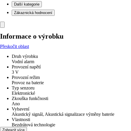
Další kategorie
Zákaznická hodnocení
Informace o výrobku
Přeskočit oblast
Druh výrobku
Vodní alarm
Provozní napětí
3 V
Provozní režim
Provoz na baterie
Typ senzoru
Elektronické
Zkouška funkčnosti
Ano
Vybavení
Akustický signál, Akustická signalizace výměny baterie
Vlastnosti
Bezdrátová technologie
Funkce
Zobrazit více