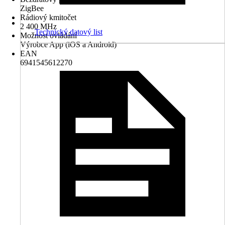
ZigBee
Rádiový kmitočet
2 400 MHz
Technický datový list
Možnost ovládání
Výrobce App (iOS a Android)
EAN
6941545612270