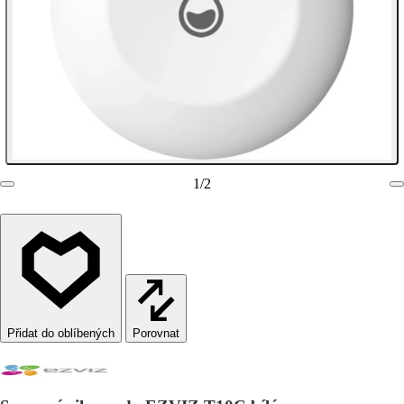
1
/
2
Porovnat