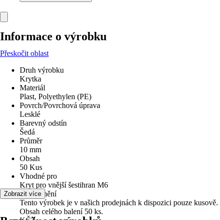
Informace o výrobku
Přeskočit oblast
Druh výrobku
Krytka
Materiál
Plast, Polyethylen (PE)
Povrch/Povrchová úprava
Lesklé
Barevný odstín
Šedá
Průměr
10 mm
Obsah
50 Kus
Vhodné pro
Kryt pro vnější šestihran M6
Upozornění
Zobrazit více
Tento výrobek je v našich prodejnách k dispozici pouze kusově.
Obsah celého balení 50 ks.