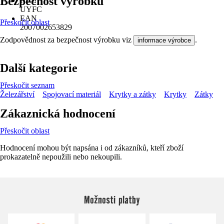
Bezpečnost výrobků
KČZ
UYFC
EAN
Přeskočit oblast
2007002653829
Zodpovědnost za bezpečnost výrobku viz
.
informace výrobce
Další kategorie
Přeskočit seznam
Železářství
Spojovací materiál
Krytky a zátky
Krytky
Zátky
Zákaznická hodnocení
Přeskočit oblast
Hodnocení mohou být napsána i od zákazníků, kteří zboží
prokazatelně nepoužili nebo nekoupili.
Možnosti platby