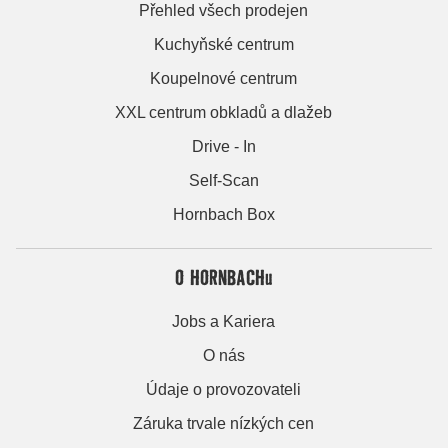
Přehled všech prodejen
Kuchyňské centrum
Koupelnové centrum
XXL centrum obkladů a dlažeb
Drive - In
Self-Scan
Hornbach Box
O HORNBACHu
Jobs a Kariera
O nás
Údaje o provozovateli
Záruka trvale nízkých cen