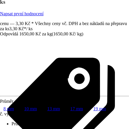
ks
Napsat první hodnocení
cenu — 3,30 Kč * Všechny ceny vč. DPH a bez nákladů na přepravu
za ks
3,30 Kč
*
/
ks
Odpovídá 1650,00 Kč za kg
(
1650,00 Kč
/
kg
)
Průměr
8 mm
10 mm
13 mm
17 mm
19 mm
č. výrobku
7336570
Průměr
:
10 mm