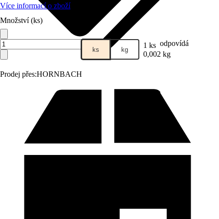
Více informací o zboží
Množství (ks)
odpovídá
1 ks
ks
kg
0,002 kg
Prodej přes:
HORNBACH