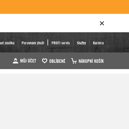
vat zásilku
Porovnání zboží
PROFI servis
Služby
Kariéra
MŮJ ÚČET
OBLÍBENÉ
NÁKUPNÍ KOŠÍK