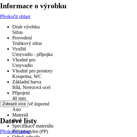
Informace o výrobku
Přeskočit oblast
Druh výrobku
Sifon
Provedení
Trubkový sifon
Využití
Umyvadlo - přípojka
Vhodné pro
Umyvadlo
Vhodné pro prostory
Koupelna, WC
Základní barva
Bílá, Nerezová ocel
Připojení
40 mm
Prostorově úsporné
Zobrazit více
Ano
Materiál
Datové listy
Plast
Specifikace materiálu
Přeskočit oblast
Polypropylen (PP)
Odtok odpadu