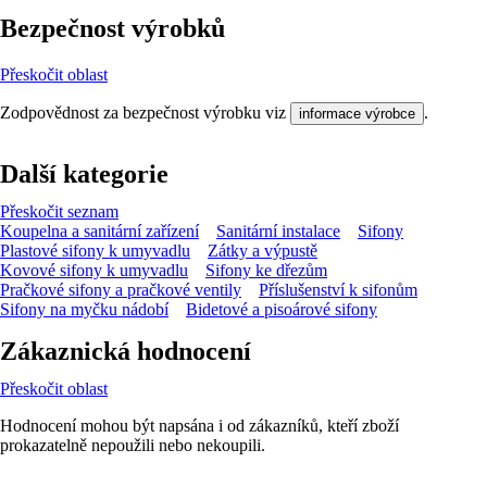
Bezpečnost výrobků
Přeskočit oblast
Zodpovědnost za bezpečnost výrobku viz
.
informace výrobce
Další kategorie
Přeskočit seznam
Koupelna a sanitární zařízení
Sanitární instalace
Sifony
Plastové sifony k umyvadlu
Zátky a výpustě
Kovové sifony k umyvadlu
Sifony ke dřezům
Pračkové sifony a pračkové ventily
Příslušenství k sifonům
Sifony na myčku nádobí
Bidetové a pisoárové sifony
Zákaznická hodnocení
Přeskočit oblast
Hodnocení mohou být napsána i od zákazníků, kteří zboží
prokazatelně nepoužili nebo nekoupili.