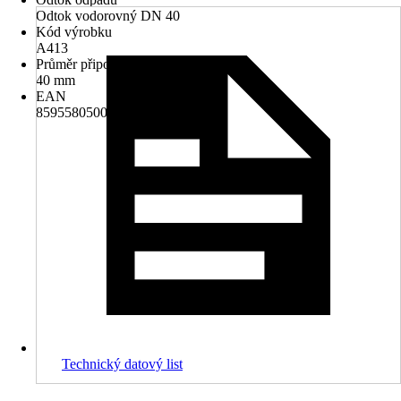
Odtok vodorovný DN 40
Kód výrobku
A413
Průměr připojení
40 mm
EAN
8595580500719
Technický datový list