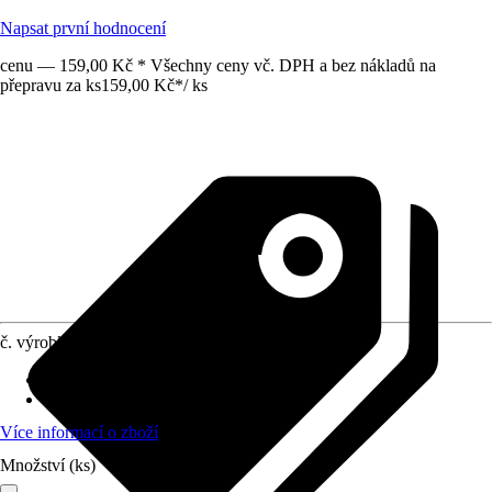
Napsat první hodnocení
cenu — 159,00 Kč * Všechny ceny vč. DPH a bez nákladů na
přepravu za ks
159,00 Kč
*
/
ks
č. výrobku
10449449
Vhodné pro
:
Umyvadlo
Připojení
:
40 mm
Více informací o zboží
Množství (ks)