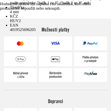
podle poznámky "balík 1 ze 3", "balík 2 ze 3", atd.
Hodnocení mohou být napsána i od zákazníků, kteří zboží
Tloušťka
prokazatelně nepoužili nebo nekoupili.
4 mm
KČZ
HUV2
EAN
Možnosti platby
4019525696205
Dopravci