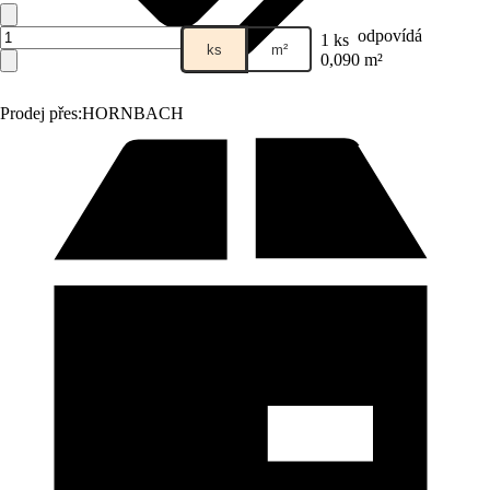
odpovídá
1 ks
ks
m²
0,090 m²
Prodej přes:
HORNBACH