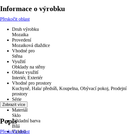
Informace o výrobku
Přeskočit oblast
Druh výrobku
Mozaika
Provedení
Mozaiková dlaždice
Vhodné pro
Stěna
Využití
Obklady na stěny
Oblast využití
Interiér, Exteriér
Vhodné pro prostory
Kuchyně, Hala/ předsíň, Koupelna, Obývací pokoj, Prodejní
prostory
Série
Crystal
Zobrazit více
Materiál
Sklo
Popis
Základní barva
Bílá
Přeskočit oblast
Vzhled