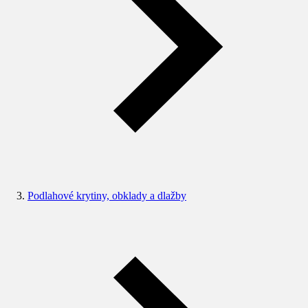
Podlahové krytiny, obklady a dlažby