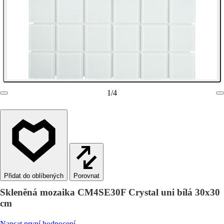
1
/
4
Porovnat
Skleněná mozaika CM4SE30F Crystal uni bílá 30x30
cm
Napsat první hodnocení