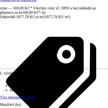
cenu — 169,00 Kč * Všechny ceny vč. DPH a bez nákladů na
přepravu za ks
169,00 Kč
*
/
ks
Odpovídá 1877,78 Kč za m²
(
1877,78 Kč
/
m²
)
č. výrobku
6819727
Povrch obkladů/dlažeb
:
Lesk
Tloušťka
:
4 mm
Materiál
:
Sklo
Více informací o zboží
Množství (ks)