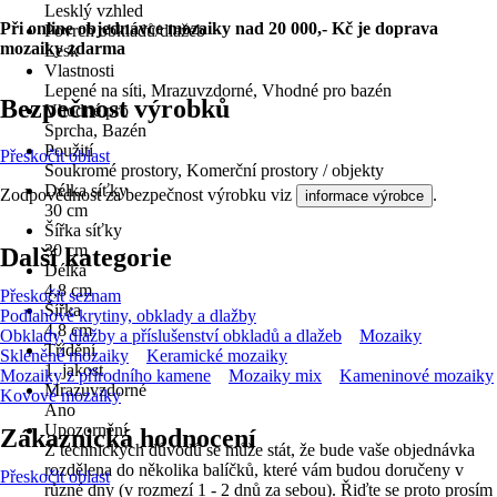
Lesklý vzhled
Při online objednávce mozaiky nad 20 000,- Kč je doprava
Povrch obkladů/dlažeb
mozaiky zdarma
Lesk
Vlastnosti
Lepené na síti, Mrazuvzdorné, Vhodné pro bazén
Bezpečnost výrobků
Vhodné pro
Sprcha, Bazén
Použití
Přeskočit oblast
Soukromé prostory, Komerční prostory / objekty
Délka síťky
Zodpovědnost za bezpečnost výrobku viz
.
informace výrobce
30 cm
Šířka síťky
30 cm
Další kategorie
Délka
4,8 cm
Přeskočit seznam
Šířka
Podlahové krytiny, obklady a dlažby
4,8 cm
Obklady, dlažby a příslušenství obkladů a dlažeb
Mozaiky
Třídění
Skleněné mozaiky
Keramické mozaiky
1. jakost
Mozaiky z přírodního kamene
Mozaiky mix
Kameninové mozaiky
Mrazuvzdorné
Kovové mozaiky
Ano
Upozornění
Zákaznická hodnocení
Z technických důvodů se může stát, že bude vaše objednávka
rozdělena do několika balíčků, které vám budou doručeny v
Přeskočit oblast
různé dny (v rozmezí 1 - 2 dnů za sebou). Řiďte se proto prosím