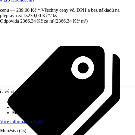
cenu — 239,00 Kč * Všechny ceny vč. DPH a bez nákladů na
přepravu za ks
239,00 Kč
*
/
ks
Odpovídá 2366,34 Kč za m²
(
2366,34 Kč
/
m²
)
č. výrobku
8758992
Povrch obkladů/dlažeb
:
Lesk, Leštěný
Tloušťka
:
8 mm
Materiál
:
Sklo, Přírodní kámen
Více informací o zboží
Množství (ks)