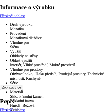
Informace o výrobku
Přeskočit oblast
Druh výrobku
Mozaika
Provedení
Mozaiková dlaždice
Vhodné pro
Stěna
Využití
Obklady na stěny
Oblast využití
Interiér, Vlhké prostředí, Mokré prostředí
Vhodné pro prostory
Obývací pokoj, Hala/ předsíň, Prodejní prostory, Technické
místnosti, Kuchyně
Série
-
Zobrazit více
Materiál
Sklo, Přírodní kámen
Popis
Základní barva
Hnědá, Béžová
Přeskočit oblast
Vzhled