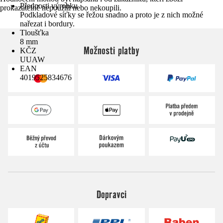
Přednosti výrobku
prokazatelně nepoužili nebo nekoupili.
Podkladové síťky se řežou snadno a proto je z nich možné
nařezat i bordury.
Tloušťka
8 mm
Možnosti platby
KČZ
UUAW
EAN
4019525834676
Dopravci