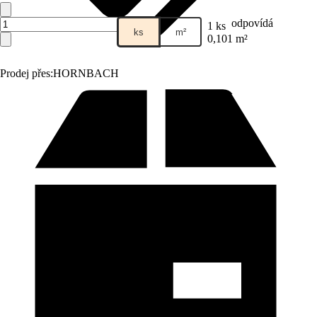
odpovídá
1 ks
ks
m²
0,101 m²
Prodej přes:
HORNBACH