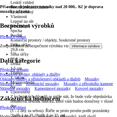
Lesklý vzhled
Při online objednávce mozaiky nad 20 000,- Kč je doprava
Povrch obkladů/dlažeb
mozaiky zdarma
Lesk, Leštěný
Vlastnosti
Lepené na síti
Bezpečnost výrobků
Vhodné pro
Sprcha
Použití
Přeskočit oblast
Komerční prostory / objekty, Soukromé prostory
Délka síťky
Zodpovědnost za bezpečnost výrobku viz
.
informace výrobce
29,8 cm
Šířka síťky
33,8 cm
Další kategorie
Délka
1,5 cm
Přeskočit seznam
Třídění
Podlahové krytiny, obklady a dlažby
1. jakost
Obklady, dlažby a příslušenství obkladů a dlažeb
Mozaiky
Mrazuvzdorné
Mozaiky mix
Keramické mozaiky
Mozaiky z přírodního kamene
Ne
Skleněné mozaiky
Kameninové mozaiky
Kovové mozaiky
Upozornění
Z technických důvodů se může stát, že bude vaše objednávka
Zákaznická hodnocení
obsahovat několik balíčků, které vám budou doručeny v různé
dny
Přeskočit oblast
(1 - 2 dny za sebou). Řiďte se proto prosím podle poznámky
"balík 1 ze 3", "balík 2 ze 3", atd.
Hodnocení mohou být napsána i od zákazníků, kteří zboží