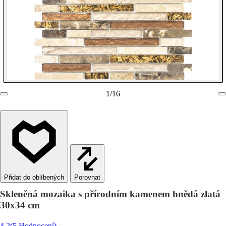
1
/
16
Porovnat
Skleněná mozaika s přírodním kamenem hnědá zlatá
30x34 cm
4.2
(5 Hodnocení)