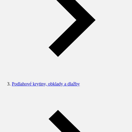
Podlahové krytiny, obklady a dlažby