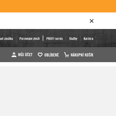
vat zásilku
Porovnání zboží
PROFI servis
Služby
Kariéra
MŮJ ÚČET
OBLÍBENÉ
NÁKUPNÍ KOŠÍK