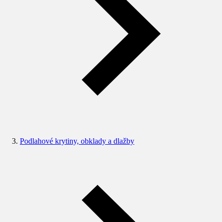
Podlahové krytiny, obklady a dlažby