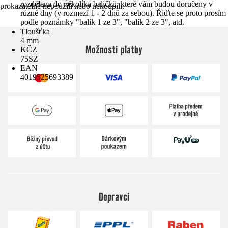
rozdělena do několika balíčků, které vám budou doručeny v
prokazatelně nepoužili nebo nekoupili.
různé dny (v rozmezí 1 - 2 dnů za sebou). Řiďte se proto prosím
podle poznámky "balík 1 ze 3", "balík 2 ze 3", atd.
Tloušťka
4 mm
Možnosti platby
KČZ
75SZ
EAN
4019525693389
Dopravci