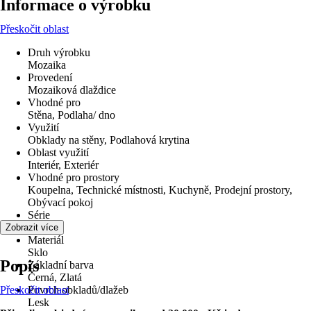
Informace o výrobku
Přeskočit oblast
Druh výrobku
Mozaika
Provedení
Mozaiková dlaždice
Vhodné pro
Stěna, Podlaha/ dno
Využití
Obklady na stěny, Podlahová krytina
Oblast využití
Interiér, Exteriér
Vhodné pro prostory
Koupelna, Technické místnosti, Kuchyně, Prodejní prostory,
Obývací pokoj
Série
Tina
Zobrazit více
Materiál
Sklo
Popis
Základní barva
Černá, Zlatá
Přeskočit oblast
Povrch obkladů/dlažeb
Lesk