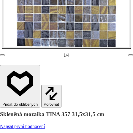
1
/
4
Porovnat
Skleněná mozaika TINA 357 31,5x31,5 cm
Napsat první hodnocení