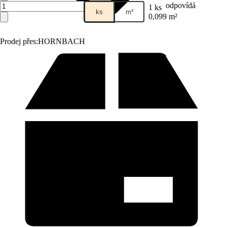
odpovídá
1 ks
ks
m²
0,099 m²
Prodej přes:
HORNBACH