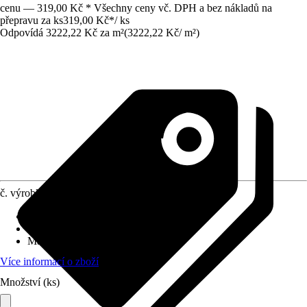
cenu — 319,00 Kč * Všechny ceny vč. DPH a bez nákladů na
přepravu za ks
319,00 Kč
*
/
ks
Odpovídá 3222,22 Kč za m²
(
3222,22 Kč
/
m²
)
č. výrobku
6509780
Povrch obkladů/dlažeb
:
Lesk
Tloušťka
:
4 mm
Materiál
:
Sklo
Více informací o zboží
Množství (ks)