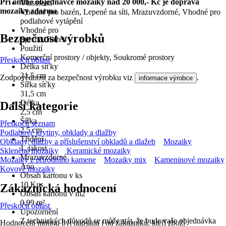
Při online objednávce mozaiky nad 20 000,- Kč je doprava
Vlastnosti
mozaiky zdarma
Vhodné pro bazén, Lepené na síti, Mrazuvzdorné, Vhodné pro
podlahové vytápění
Vhodné pro
Bezpečnost výrobků
Sprcha, Bazén
Použití
Komerční prostory / objekty, Soukromé prostory
Přeskočit oblast
Délka síťky
31,5 cm
Zodpovědnost za bezpečnost výrobku viz
.
informace výrobce
Šířka síťky
31,5 cm
Délka
Další kategorie
2,5 cm
Šířka
Přeskočit seznam
2,5 cm
Podlahové krytiny, obklady a dlažby
Třídění
Obklady, dlažby a příslušenství obkladů a dlažeb
Mozaiky
1. jakost
Skleněné mozaiky
Keramické mozaiky
Mrazuvzdorné
Mozaiky z přírodního kamene
Mozaiky mix
Kameninové mozaiky
Ano
Kovové mozaiky
Obsah kartonu v ks
10 Kus
Zákaznická hodnocení
Obsah kartonu v m2
0,99 m²
Přeskočit oblast
Upozornění
Z technických důvodů se může stát, že bude vaše objednávka
Hodnocení mohou být napsána i od zákazníků, kteří zboží