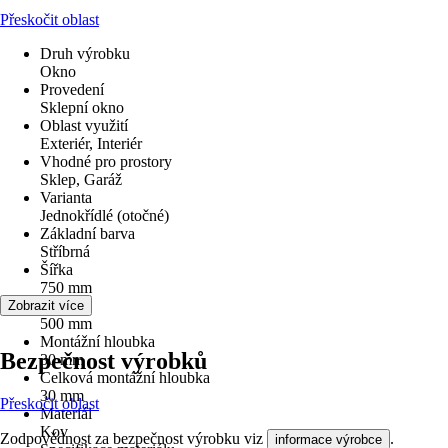
Přeskočit oblast
Druh výrobku
Okno
Provedení
Sklepní okno
Oblast využití
Exteriér, Interiér
Vhodné pro prostory
Sklep, Garáž
Varianta
Jednokřídlé (otočné)
Základní barva
Stříbrná
Šířka
750 mm
Výška
Zobrazit více
500 mm
Montážní hloubka
Bezpečnost výrobků
30 mm
Celková montážní hloubka
30 mm
Přeskočit oblast
Materiál
Kov
Zodpovědnost za bezpečnost výrobku viz
.
informace výrobce