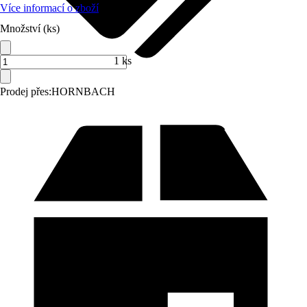
Více informací o zboží
Množství (ks)
1 ks
Prodej přes:
HORNBACH