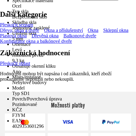
Specifikace materiálu
Ocel
Typ skla
Další kategorie
Bezpečnostní sklo
Skladba skla
Přeskočit seznam
Jednoduše zasklené
Dřevo, okna a dveře
Okna a příslušenství
Okna
Sklepní okna
Uložení skla
Plastová okna
Dřevěná okna
Balkonové dveře
5 mm
Konfigurátor okna a balkónové dveře
Orientace
Levá
Zákaznická hodnocení
Hmotnost prvku
9,3 kg
Přeskočit oblast
Obsahuje okenní kliku
Ano
Hodnocení mohou být napsána i od zákazníků, kteří zboží
Místo instalace
prokazatelně nepoužili nebo nekoupili.
Nebytové budovy
Model
Typ SD1
Povrch/Povrchová úprava
Možnosti platby
Pozinkované
KČZ
F3YM
EAN
4029353601296