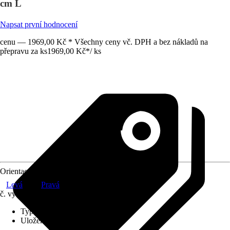
cm L
Napsat první hodnocení
cenu — 1969,00 Kč * Všechny ceny vč. DPH a bez nákladů na
přepravu za ks
1969,00 Kč
*
/
ks
Orientace
Levá
Pravá
č. výrobku
6109315
Typ skla
:
Bezpečnostní sklo
Uložení skla
:
5 mm