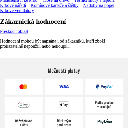
Příslušenství ke krbu
Koše na dřevo
Těsnicí šňůry a lepidla
Krbové nářadí
Komínové kartáče a štětky
Nádoby na popel
Krbové ventilátory
Zákaznická hodnocení
Přeskočit oblast
Hodnocení mohou být napsána i od zákazníků, kteří zboží
prokazatelně nepoužili nebo nekoupili.
Možnosti platby