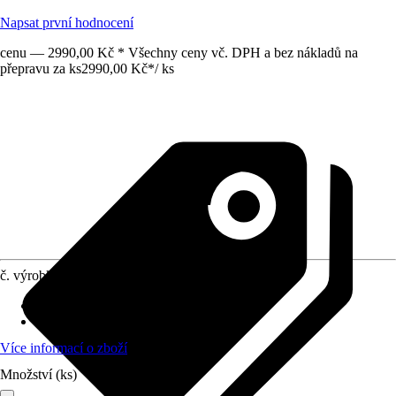
Napsat první hodnocení
cenu — 2990,00 Kč * Všechny ceny vč. DPH a bez nákladů na
přepravu za ks
2990,00 Kč
*
/
ks
č. výrobku
10720726
Materiál
:
Tvrzené sklo
Tvar
:
Segmentový oblouk
Více informací o zboží
Množství (ks)