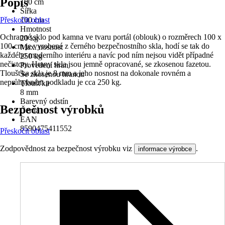
Popis
100 cm
Šířka
Přeskočit oblast
100 cm
Hmotnost
Ochranné sklo pod kamna ve tvaru portál (oblouk) o rozměrech 100 x
20 kg
100 cm je vyrobené z černého bezpečnostního skla, hodí se tak do
Max. nosnost
každého moderního interiéru a navíc pod ním nejsou vidět případné
250 kg
nečistoty. Hrany skla jsou jemně opracované, se zkosenou fazetou.
Provedení hran
Tloušťka skla je 8 mm a jeho nosnost na dokonale rovném a
Se zkosenou hranou
neprůhybném podkladu je cca 250 kg.
Tloušťka
8 mm
Barevný odstín
Bezpečnost výrobků
Černá
EAN
8590475411552
Přeskočit oblast
Zodpovědnost za bezpečnost výrobku viz
.
informace výrobce