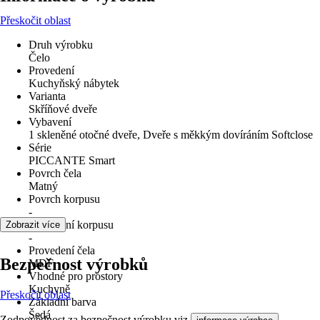
Přeskočit oblast
Druh výrobku
Čelo
Provedení
Kuchyňský nábytek
Varianta
Skříňové dveře
Vybavení
1 skleněné otočné dveře, Dveře s měkkým dovíráním Softclose
Série
PICCANTE Smart
Povrch čela
Matný
Povrch korpusu
-
Provedení korpusu
Zobrazit více
-
Provedení čela
Bezpečnost výrobků
MDF
Vhodné pro prostory
Kuchyně
Přeskočit oblast
Základní barva
Šedá
Zodpovědnost za bezpečnost výrobku viz
.