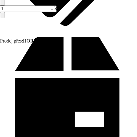
1 ks
Prodej přes:
HORNBACH