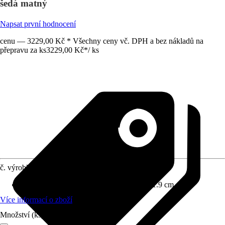
šedá matný
Napsat první hodnocení
cenu — 3229,00 Kč * Všechny ceny vč. DPH a bez nákladů na
přepravu za ks
3229,00 Kč
*
/
ks
č. výrobku
12488025
Rozměry (ŠxVxH)
:
49.6 cm x 70.0 cm x 1.9 cm
Více informací o zboží
Množství (ks)