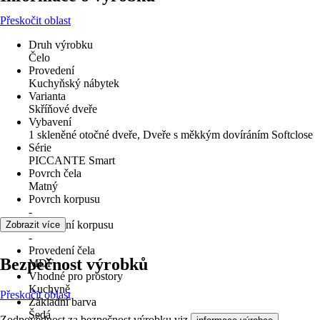
Přeskočit oblast
Druh výrobku
Čelo
Provedení
Kuchyňský nábytek
Varianta
Skříňové dveře
Vybavení
1 skleněné otočné dveře, Dveře s měkkým dovíráním Softclose
Série
PICCANTE Smart
Povrch čela
Matný
Povrch korpusu
-
Provedení korpusu
Zobrazit více
-
Provedení čela
Bezpečnost výrobků
MDF
Vhodné pro prostory
Kuchyně
Přeskočit oblast
Základní barva
Šedá
Zodpovědnost za bezpečnost výrobku viz
.