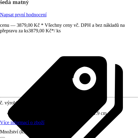
šedá matný
Napsat první hodnocení
cenu — 3879,00 Kč * Všechny ceny vč. DPH a bez nákladů na
přepravu za ks
3879,00 Kč
*
/
ks
č. výrobku
12488297
Rozměry (ŠxVxH)
:
59.6 cm x 70.0 cm x 1.9 cm
Více informací o zboží
Množství (ks)