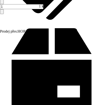
1 ks
Prodej přes:
HORNBACH