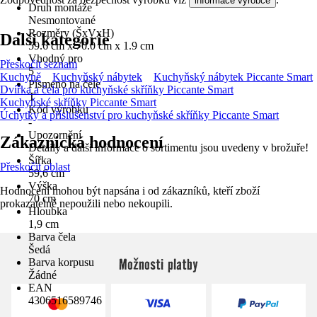
informace výrobce
Druh montáže
Nesmontované
Rozměry (ŠxVxH)
Další kategorie
59.6 cm x 70.0 cm x 1.9 cm
Vhodný pro
Přeskočit seznam
5
Kuchyně
Kuchyňský nábytek
Kuchyňský nábytek Piccante Smart
Písmeno na čele
Dvířka a čela pro kuchyňské skříňky Piccante Smart
T
Kuchyňské skříňky Piccante Smart
Kód výrobku
Úchytky a příslušenství pro kuchyňské skříňky Piccante Smart
-
Upozornění
Zákaznická hodnocení
Detaily a další informace o sortimentu jsou uvedeny v brožuře!
Šířka
Přeskočit oblast
59,6 cm
Výška
Hodnocení mohou být napsána i od zákazníků, kteří zboží
70 cm
prokazatelně nepoužili nebo nekoupili.
Hloubka
1,9 cm
Barva čela
Šedá
Možnosti platby
Barva korpusu
Žádné
EAN
4306516589746