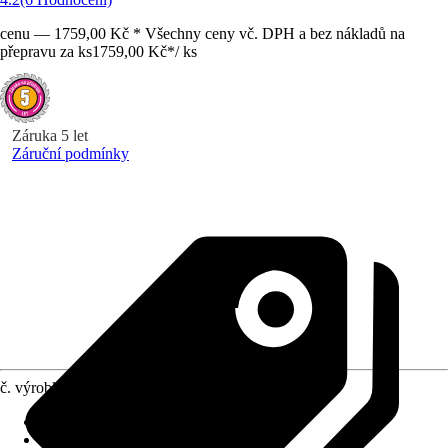
cenu — 1759,00 Kč * Všechny ceny vč. DPH a bez nákladů na
přepravu za ks
1759,00 Kč
*
/
ks
Záruka 5 let
Záruční podmínky
č. výrobku
6603414
Druh výrobku
:
Zástrčka
Materiál
:
Plast