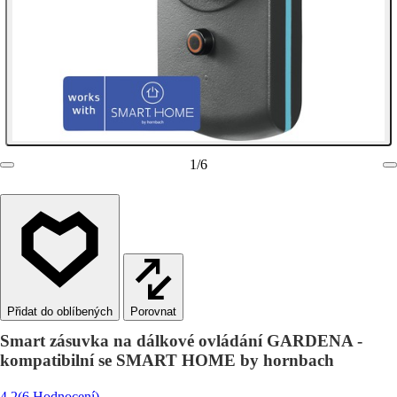
1
/
6
Porovnat
Smart zásuvka na dálkové ovládání GARDENA -
kompatibilní se SMART HOME by hornbach
4.2
(6 Hodnocení)