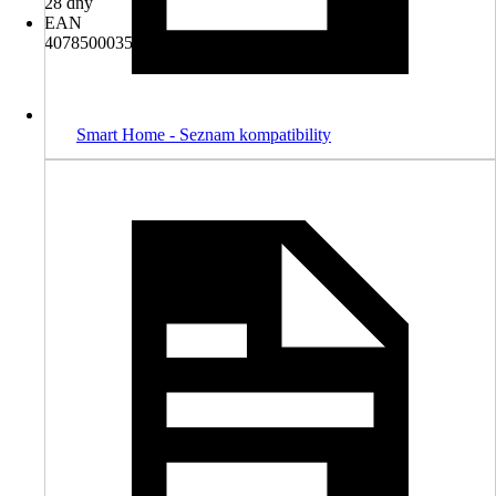
28 dny
EAN
4078500035279, 4078500044264, 4078500046701
Smart Home - Seznam kompatibility