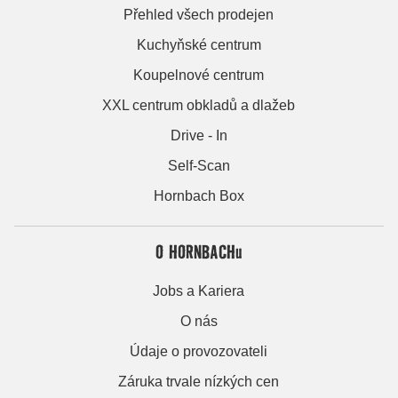
Přehled všech prodejen
Kuchyňské centrum
Koupelnové centrum
XXL centrum obkladů a dlažeb
Drive - In
Self-Scan
Hornbach Box
O HORNBACHu
Jobs a Kariera
O nás
Údaje o provozovateli
Záruka trvale nízkých cen