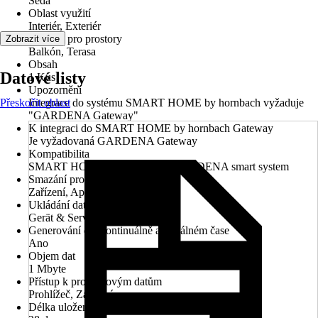
Šedá
Oblast využití
Interiér, Exteriér
Vhodné pro prostory
Zobrazit více
Balkón, Terasa
Obsah
Datové listy
1 Kus
Upozornění
Přeskočit oblast
Integrace do systému SMART HOME by hornbach vyžaduje
"GARDENA Gateway"
K integraci do SMART HOME by hornbach Gateway
Je vyžadovaná GARDENA Gateway
Kompatibilita
SMART HOME by Hornbach, GARDENA smart system
Smazání produktových dat
Zařízení, Aplikace
Ukládání dat
Gerät & Server
Generování dat kontinuálně a v reálném čase
Ano
Objem dat
1 Mbyte
Přístup k produktovým datům
Prohlížeč, Zařízení
Délka uložení