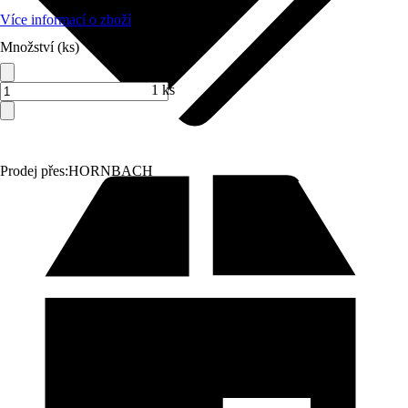
Více informací o zboží
Množství (ks)
1 ks
Prodej přes:
HORNBACH