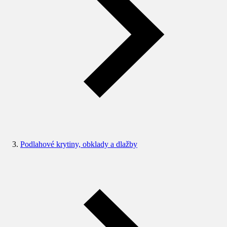
Podlahové krytiny, obklady a dlažby