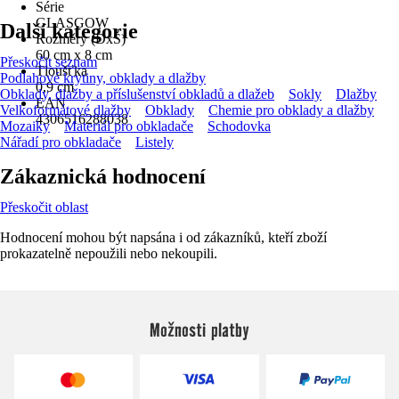
Série
GLASGOW
Další kategorie
Rozměry (DxŠ)
60 cm x 8 cm
Přeskočit seznam
Tloušťka
Podlahové krytiny, obklady a dlažby
0,9 cm
Obklady, dlažby a příslušenství obkladů a dlažeb
Sokly
Dlažby
EAN
Velkoformátové dlažby
Obklady
Chemie pro obklady a dlažby
4306516288038
Mozaiky
Materiál pro obkladače
Schodovka
Nářadí pro obkladače
Listely
Zákaznická hodnocení
Přeskočit oblast
Hodnocení mohou být napsána i od zákazníků, kteří zboží
prokazatelně nepoužili nebo nekoupili.
Možnosti platby