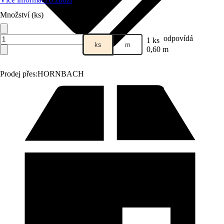
Množství (ks)
odpovídá
1 ks
ks
m
0,60 m
Prodej přes:
HORNBACH