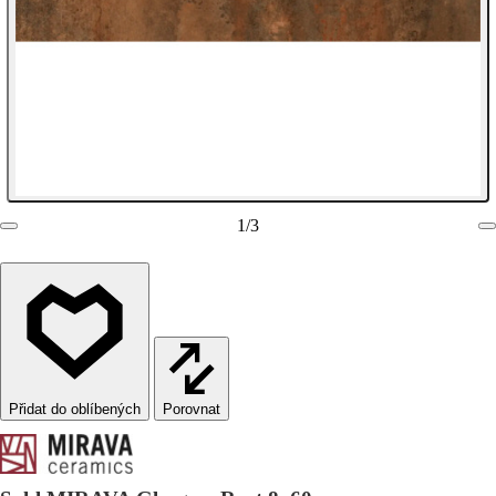
1
/
3
Porovnat