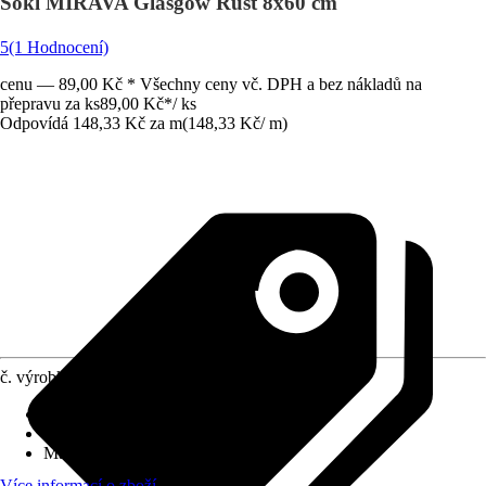
Sokl MIRAVA Glasgow Rust 8x60 cm
5
(1 Hodnocení)
cenu — 89,00 Kč * Všechny ceny vč. DPH a bez nákladů na
přepravu za ks
89,00 Kč
*
/
ks
Odpovídá 148,33 Kč za m
(
148,33 Kč
/
m
)
č. výrobku
12039353
Vlastnosti
:
Mrazuvzdorné
Základní barva
:
Hnědá
Materiál
:
Jemná kamenina
Více informací o zboží