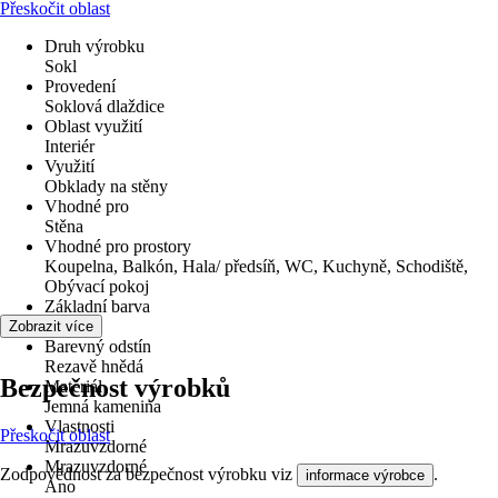
Přeskočit oblast
Druh výrobku
Sokl
Provedení
Soklová dlaždice
Oblast využití
Interiér
Využití
Obklady na stěny
Vhodné pro
Stěna
Vhodné pro prostory
Koupelna, Balkón, Hala/ předsíň, WC, Kuchyně, Schodiště,
Obývací pokoj
Základní barva
Hnědá
Zobrazit více
Barevný odstín
Rezavě hnědá
Bezpečnost výrobků
Materiál
Jemná kamenina
Vlastnosti
Přeskočit oblast
Mrazuvzdorné
Mrazuvzdorné
Zodpovědnost za bezpečnost výrobku viz
.
informace výrobce
Ano