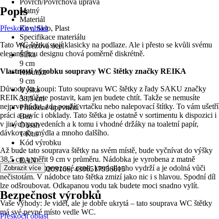
Povrch/Povrchová úprava
Popis
Matný
Materiál
Přeskočit oblast
Kov, Sklo, Plast
Specifikace materiálu
Tato WC štětka stojí klasicky na podlaze. Ale i přesto se kvůli svému
Nerezová ocel
elegantnímu designu chová poměrně diskrétně.
Šířka
9 cm
Vlastnosti výrobku soupravy WC štětky značky REIKA
Hloubka
9 cm
Důvody ke koupi: Tuto soupravu WC štětky z řady SAKU značky
Výška
REIKA můžete postavit, kam jen budete chtít. Takže se nemusíte
38,5 cm
nejprve hádat, zda použít vrtačku nebo nalepovací štítky. To vám ušetří
Přiložené upevnění
práci a navíc i obklady. Tato štětka je ostatně v sortimentu k dispozici i
Bez
v jiných provedeních a k tomu i vhodné držáky na toaletní papír,
Obsah
dávkovače mýdla a mnoho dalšího.
1 Kus
Kód výrobku
Až bude tato souprava štětky na svém místě, bude vyčnívat do výšky
-
38,5 cm a měřit 9 cm v průměru. Nádobka je vyrobena z matně
EAN
černého skla a nerezové oceli, která dlouho vydrží a je odolná vůči
Zobrazit více
2007009209166, 4306517956615
nečistotám. V nádobce tato štětka zmizí jako nic i s hlavou. Spodní díl
lze odšroubovat. Odkapanou vodu tak budete moci snadno vylít.
Bezpečnost výrobků
Vaše výhody: Je vidět, ale je dobře ukrytá – tato souprava WC štětky
má své pevné místo vedle WC.
Přeskočit oblast