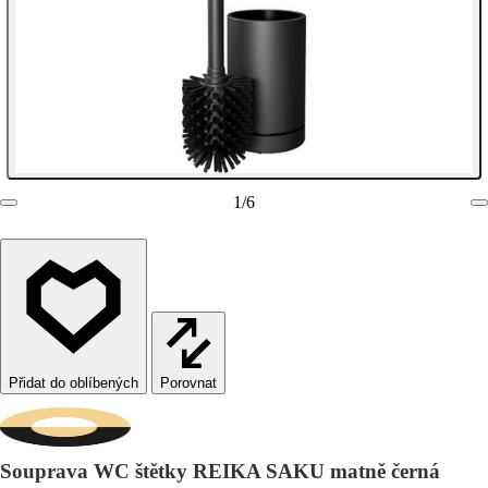
1
/
6
Porovnat
Souprava WC štětky REIKA SAKU matně černá