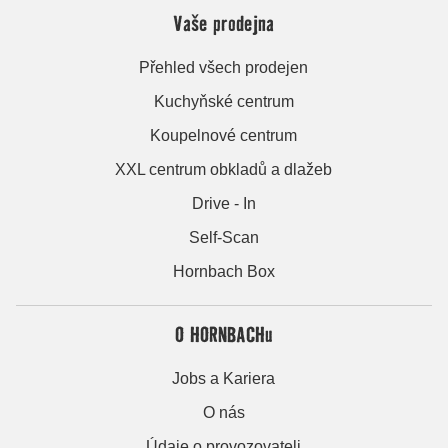
Vaše prodejna
Přehled všech prodejen
Kuchyňské centrum
Koupelnové centrum
XXL centrum obkladů a dlažeb
Drive - In
Self-Scan
Hornbach Box
O HORNBACHu
Jobs a Kariera
O nás
Údaje o provozovateli