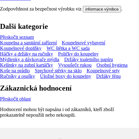
Zodpovědnost za bezpečnost výrobku viz
.
informace výrobce
Další kategorie
Přeskočit seznam
Koupelna a sanitární zařízení
Koupelnové vybavení
Koupelnové doplňky
WC štětka a WC sada
Háčky a držáky na ručníky
Poličky do koupelny
Mýdlenky a dávkovače mýdla
Držáky toaletního papíru
Kelímky na zubní kartáčky
Vysoušeče rukou
Osobní hygiena
Koše na prádlo
Sprchové stěrky na sklo
Koupelnové sety
Ručníky a osušky
Úložné boxy do koupelny
Držáky fénu
Zákaznická hodnocení
Přeskočit oblast
Hodnocení mohou být napsána i od zákazníků, kteří zboží
prokazatelně nepoužili nebo nekoupili.