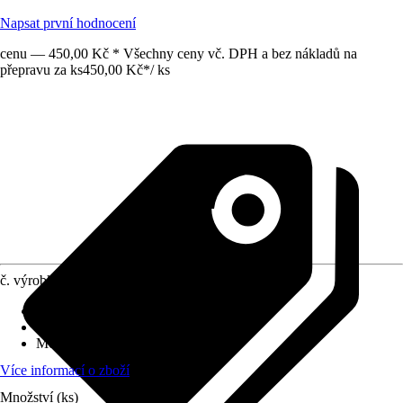
Napsat první hodnocení
cenu — 450,00 Kč * Všechny ceny vč. DPH a bez nákladů na
přepravu za ks
450,00 Kč
*
/
ks
č. výrobku
10617298
Povrch/Povrchová úprava
:
Matný
Přiložené upevnění
:
Bez
Možnost upevnění
:
Bez
Více informací o zboží
Množství (ks)