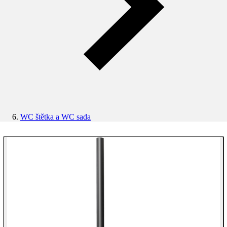
WC štětka a WC sada