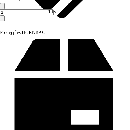
1 ks
Prodej přes:
HORNBACH