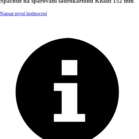
Špachtle na spárování sádrokartonu Knauf 152 mm
Napsat první hodnocení