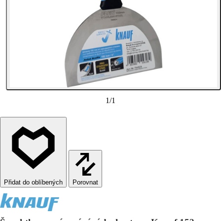
1
/
1
Porovnat