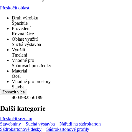
Přeskočit oblast
Druh výrobku
Špachtle
Provedení
Rovná lžíce
Oblast využití
Suchá výstavba
Využití
Tmelení
Vhodné pro
Spárovací prostředky
Materiál
Ocel
Vhodné pro prostory
Stavba
EAN
Zobrazit více
4003982556189
Další kategorie
Přeskočit seznam
Stavebniny
Suchá výstavba
Nářadí na sádrokarton
Sádrokartonové desky
Sádrokartonové profily