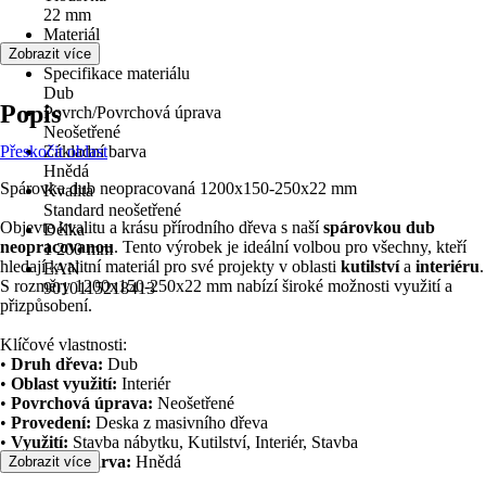
22 mm
Materiál
Dřevo
Zobrazit více
Specifikace materiálu
Dub
Popis
Povrch/Povrchová úprava
Neošetřené
Přeskočit oblast
Základní barva
Hnědá
Spárovka dub neopracovaná 1200x150-250x22 mm
Kvalita
Standard neošetřené
Objevte kvalitu a krásu přírodního dřeva s naší
spárovkou dub
Délka
neopracovanou
. Tento výrobek je ideální volbou pro všechny, kteří
1 200 mm
hledají kvalitní materiál pro své projekty v oblasti
kutilství
a
interiéru
.
EAN
S rozměry 1200x150-250x22 mm nabízí široké možnosti využití a
9010115218413
přizpůsobení.
Klíčové vlastnosti:
•
Druh dřeva:
Dub
•
Oblast využití:
Interiér
•
Povrchová úprava:
Neošetřené
•
Provedení:
Deska z masivního dřeva
•
Využití:
Stavba nábytku, Kutilství, Interiér, Stavba
•
Základní barva:
Hnědá
Zobrazit více