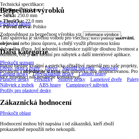
Technická specifikace:
Bezpečnost výrobků
•
Délka:
1200.0 mm
•
Šířka:
250.0 mm
•
Tloušťka:
22.0 mm
Přeskočit oblast
•
Původ dřeva:
Polsko
Zodpovědnost za bezpečnost výrobku viz
.
informace výrobce
Tato spárovka je skvělou volbou pro všechny, kteří plánují
lakování
,
olejování
nebo jinou úpravu, a chtějí využít přirozenou krásu
dubového dřeva. Její robustní konstrukce zajišťuje dlouhou životnost a
Další kategorie
odolnost, což ji činí ideální pro nábytek a další interiérové aplikace.
Přeskočit seznam
Pokud hledáte kvalitní a esteticky přitažlivý materiál pro vaše projekty,
Dřevo, okna a dveře
Dřevo
Montáž nábytku
Spárovky
neváhejte a
objednejte si nyní
naši spárovku dub neopracovanou. Pro
Lamino desky
Dřevovláknité desky
Lamino hrany
více informací nás neváhejte kontaktovat.
Plastové desky
Překližky
Stolové desky
Lamelové dveře
Palety
Nábytek z trubek
ABS hrany
Campingový nábytek
Profily pro plastové desky
Zákaznická hodnocení
Přeskočit oblast
Hodnocení mohou být napsána i od zákazníků, kteří zboží
prokazatelně nepoužili nebo nekoupili.