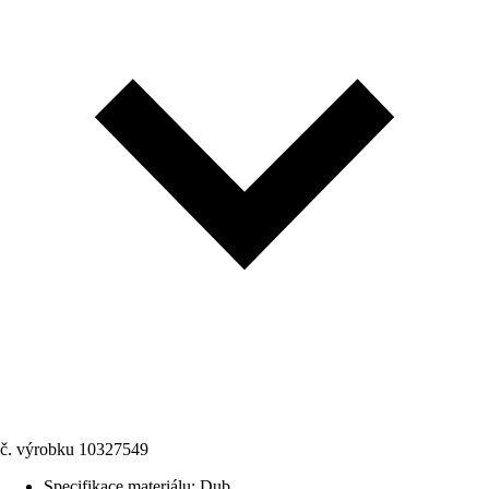
č. výrobku
10327549
Specifikace materiálu
:
Dub