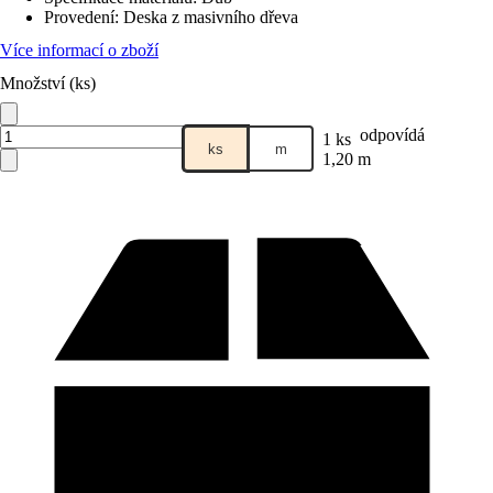
Provedení
:
Deska z masivního dřeva
Více informací o zboží
Množství (ks)
odpovídá
1 ks
ks
m
1,20 m