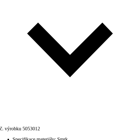
č. výrobku
5053012
Specifikace materiálu
:
Smrk