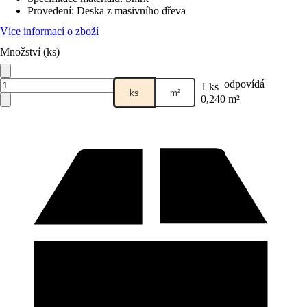
Provedení
:
Deska z masivního dřeva
Více informací o zboží
Množství (ks)
odpovídá
1 ks
ks
m²
0,240 m²