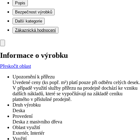
Popis
Bezpečnost výrobků
Další kategorie
Zákaznická hodnocení
Informace o výrobku
Přeskočit oblast
Upozornění k přířezu
Uvedené ceny (ks popř. m²) platí pouze při odběru celých desek.
V případě využití služby přířezu na prodejně dochází ke vzniku
dalších nákladů, které se vypočítávají na základě ceníku
platného v příslušné prodejně.
Druh výrobku
Deska
Provedení
Deska z masivního dřeva
Oblast využití
Exteriér, Interiér
Využití