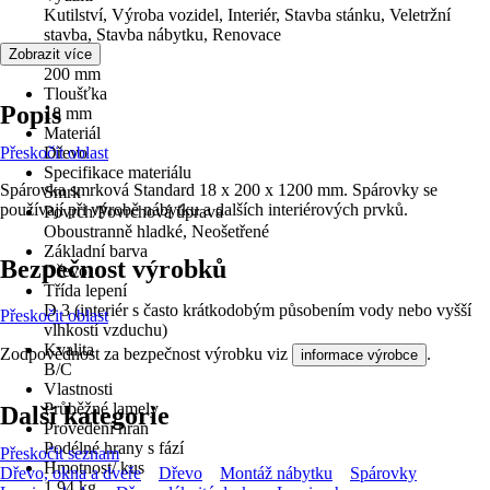
Kutilství, Výroba vozidel, Interiér, Stavba stánku, Veletržní
stavba, Stavba nábytku, Renovace
Šířka
Zobrazit více
200 mm
Tloušťka
Popis
18 mm
Materiál
Přeskočit oblast
Dřevo
Specifikace materiálu
Spárovka smrková Standard 18 x 200 x 1200 mm. Spárovky se
Smrk
používají při výrobě nábytku a dalších interiérových prvků.
Povrch/Povrchová úprava
Oboustranně hladké, Neošetřené
Základní barva
Bezpečnost výrobků
Dřevo
Třída lepení
D 3 (interiér s často krátkodobým působením vody nebo vyšší
Přeskočit oblast
vlhkostí vzduchu)
Kvalita
Zodpovědnost za bezpečnost výrobku viz
.
informace výrobce
B/C
Vlastnosti
Průběžné lamely
Další kategorie
Provedení hran
Podélné hrany s fází
Přeskočit seznam
Hmotnost/ kus
Dřevo, okna a dveře
Dřevo
Montáž nábytku
Spárovky
1,94 kg