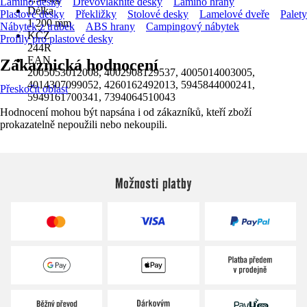
Lamino desky
Dřevovláknité desky
Lamino hrany
Délka
Plastové desky
Překližky
Stolové desky
Lamelové dveře
Palety
1 200 mm
Nábytek z trubek
ABS hrany
Campingový nábytek
KČZ
Profily pro plastové desky
244R
EAN
Zákaznická hodnocení
2005053012008, 4002908129537, 4005014003005,
4014307099052, 4260162492013, 5945844000241,
Přeskočit oblast
5949161700341, 7394064510043
Hodnocení mohou být napsána i od zákazníků, kteří zboží
prokazatelně nepoužili nebo nekoupili.
Možnosti platby